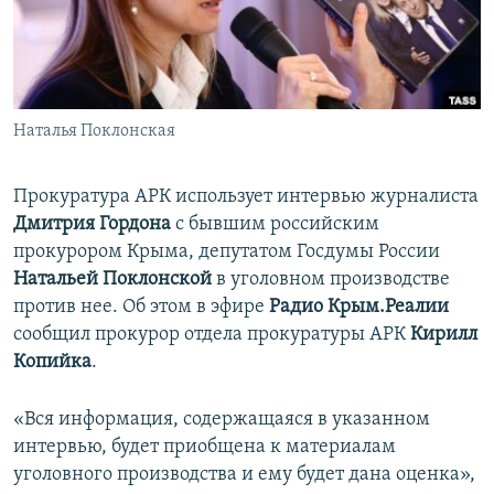
ПРИСОЕДИНЯЙТЕСЬ!
ПОБЕДИТЕЛЕЙ НЕ СУДЯТ?
КРЫМ.НЕПОКОРЕННЫЙ
ELIFBE
Наталья Поклонская
УКРАИНСКАЯ ПРОБЛЕМА КРЫМА
Все сайты RFE/RL
Прокуратура АРК использует интервью журналиста
Дмитрия Гордона
с бывшим российским
прокурором Крыма, депутатом Госдумы России
Натальей Поклонской
в уголовном производстве
против нее. Об этом в эфире
Радио Крым.Реалии
сообщил прокурор отдела прокуратуры АРК
Кирилл
Копийка
.
«Вся информация, содержащаяся в указанном
интервью, будет приобщена к материалам
уголовного производства и ему будет дана оценка»,