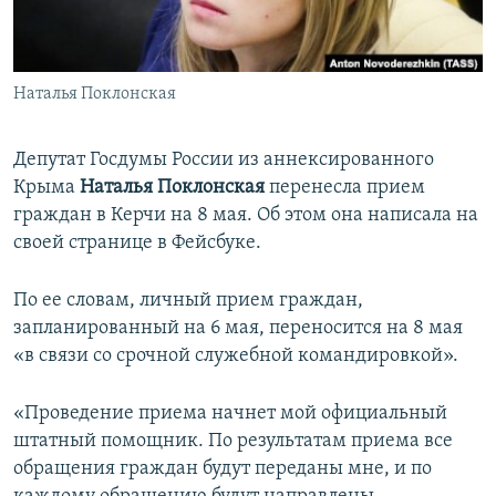
ПРИСОЕДИНЯЙТЕСЬ!
ПОБЕДИТЕЛЕЙ НЕ СУДЯТ?
КРЫМ.НЕПОКОРЕННЫЙ
Наталья Поклонская
ELIFBE
УКРАИНСКАЯ ПРОБЛЕМА КРЫМА
Депутат Госдумы России из аннексированного
Все сайты RFE/RL
Крыма
Наталья
Поклонская
перенесла прием
граждан в Керчи на 8 мая. Об этом она написала на
своей странице в Фейсбуке.
По ее словам, личный прием граждан,
запланированный на 6 мая, переносится на 8 мая
«в связи со срочной служебной командировкой».
«Проведение приема начнет мой официальный
штатный помощник. По результатам приема все
обращения граждан будут переданы мне, и по