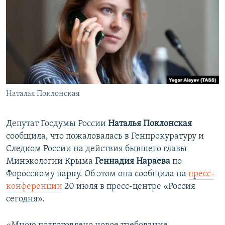
ПРИСОЕДИНЯЙТЕСЬ!
ПОБЕДИТЕЛЕЙ НЕ СУДЯТ?
КРЫМ.НЕПОКОРЕННЫЙ
ELIFBE
УКРАИНСКАЯ ПРОБЛЕМА КРЫМА
Все сайты RFE/RL
Наталья Поклонская
Депутат Госдумы России
Наталья Поклонская
сообщила, что пожаловалась в Генпрокуратуру и
Следком России на действия бывшего главы
Минэкологии Крыма
Геннадия Нараева
по
Форосскому парку. Об этом она сообщила на
пресс-
конференции
20 июля в пресс-центре «Россия
сегодня».