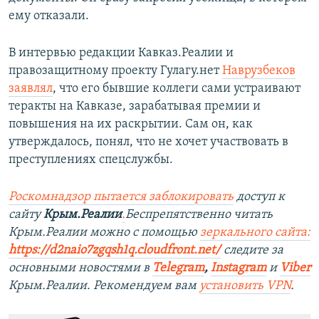
ему отказали.
В интервью редакции Кавказ.Реалии и
правозащитному проекту Гулагу.нет
Наврузбеков
заявлял
, что его бывшие коллеги сами устраивают
теракты на Кавказе, зарабатывая премии и
повышения на их раскрытии. Сам он, как
утверждалось, понял, что не хочет участвовать в
преступлениях спецслужбы.
Роскомнадзор пытается заблокировать
доступ к
сайту
Крым.Реалии
.
Беспрепятственно читать
Крым.Реалии можно с помощью
зеркального сайта:
https://d2naio7zgqsh1q.cloudfront.net/
следите за
основными новостями в
Telegram
,
Instagram
и
Viber
Крым.Реалии. Рекомендуем вам
установить VPN
.