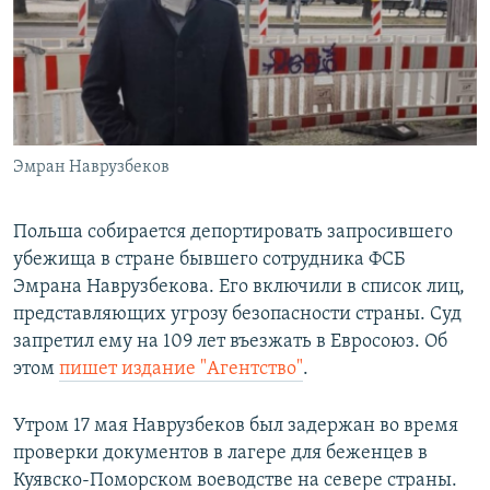
ПРИСОЕДИНЯЙТЕСЬ!
ПОБЕДИТЕЛЕЙ НЕ СУДЯТ?
КРЫМ.НЕПОКОРЕННЫЙ
ELIFBE
УКРАИНСКАЯ ПРОБЛЕМА КРЫМА
Все сайты RFE/RL
Эмран Наврузбеков
Польша собирается депортировать запросившего
убежища в стране бывшего сотрудника ФСБ
Эмрана Наврузбекова. Его включили в список лиц,
представляющих угрозу безопасности страны. Суд
запретил ему на 109 лет въезжать в Евросоюз. Об
этом
пишет издание "Агентство"
.
Утром 17 мая Наврузбеков был задержан во время
проверки документов в лагере для беженцев в
Куявско-Поморском воеводстве на севере страны.