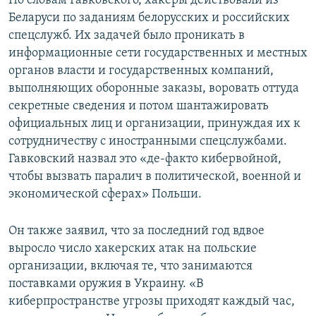
По словам Гавковского, хакеры действовали из
ПРИСОЕДИНЯЙТЕСЬ!
ПОБЕДИТЕЛЕЙ НЕ СУДЯТ?
Беларуси по заданиям белорусских и российских
спецслужб. Их задачей было проникать в
КРЫМ.НЕПОКОРЕННЫЙ
информационные сети государственных и местных
ELIFBE
органов власти и государственных компаний,
выполняющих оборонные заказы, воровать оттуда
УКРАИНСКАЯ ПРОБЛЕМА КРЫМА
секретные сведения и потом шантажировать
Все сайты RFE/RL
официальных лиц и организации, принуждая их к
сотрудничеству с иностранными спецслужбами.
Гавковский назвал это «де-факто кибервойной,
чтобы вызвать паралич в политической, военной и
экономической сферах» Польши.
Он также заявил, что за последний год вдвое
выросло число хакерских атак на польские
организации, включая те, что занимаются
поставками оружия в Украину. «В
киберпространстве угрозы приходят каждый час,