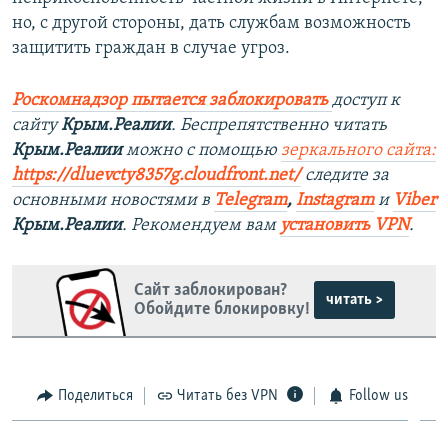
но, с другой стороны, дать службам возможность
защитить граждан в случае угроз.
Роскомнадзор пытается заблокировать
доступ к
сайту
Крым.Реалии
. Беспрепятственно читать
Крым.Реалии
можно с помощью
зеркального сайта:
https://dluevcty8357g.cloudfront.net/
следите за
основными новостями в
Telegram
,
Instagram
и
Viber
Крым.Реалии
. Рекомендуем вам
установить VPN
.
Сайт заблокирован?
читать >
Обойдите блокировку!
Поделиться
Читать без VPN
Follow us