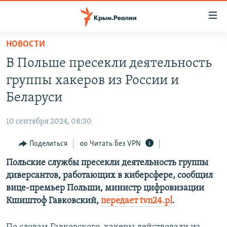
Доступность
ссылки
Вернуться
НОВОСТИ
к
НОВОСТИ
В Польше пресекли деятельность
основному
СПЕЦПРОЕКТЫ
содержанию
группы хакеров из России и
ВОДА
Вернутся
ГРУЗ 200
Беларуси
к
ИСТОРИЯ
КАРТА ВОЕННЫХ ОБЪЕКТОВ КРЫМА
главной
10 сентября 2024, 08:30
ЕЩЕ
11 ЛЕТ ОККУПАЦИИ КРЫМА. 11 ИСТОРИЙ СОПРОТИВЛЕНИЯ
навигации
Вернутся
Поделиться
Читать без VPN
РАДІО СВОБОДА
ИНТЕРАКТИВ
к
Польские службы пресекли деятельность группы
КАК ОБОЙТИ БЛОКИРОВКУ
ИНФОГРАФИКА
поиску
диверсантов, работающих в киберсфере, сообщил
ТЕЛЕПРОЕКТ КРЫМ.РЕАЛИИ
вице-премьер Польши, министр цифровизации
Українською
Кшиштоф Гавковский,
передает tvn24.pl
.
СОВЕТЫ ПРАВОЗАЩИТНИКОВ
Qırımtatar
ПРОПАВШИЕ БЕЗ ВЕСТИ