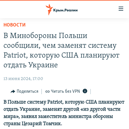
Доступность
ссылки
Вернуться
НОВОСТИ
к
НОВОСТИ
В Минобороны Польши
основному
СПЕЦПРОЕКТЫ
содержанию
сообщили, чем заменят систему
ВОДА
Вернутся
ГРУЗ 200
Patriot, которую США планируют
к
ИСТОРИЯ
КАРТА ВОЕННЫХ ОБЪЕКТОВ КРЫМА
отдать Украине
главной
ЕЩЕ
11 ЛЕТ ОККУПАЦИИ КРЫМА. 11 ИСТОРИЙ СОПРОТИВЛЕНИЯ
навигации
13 июня 2024, 17:00
Вернутся
РАДІО СВОБОДА
ИНТЕРАКТИВ
к
Поделиться
Читать без VPN
КАК ОБОЙТИ БЛОКИРОВКУ
ИНФОГРАФИКА
поиску
В Польше систему Patriot, которую США планируют
ТЕЛЕПРОЕКТ КРЫМ.РЕАЛИИ
Українською
отдать Украине, заменят другой «из другой части
СОВЕТЫ ПРАВОЗАЩИТНИКОВ
мира», заявил заместитель министра обороны
Qırımtatar
страны Цезарий Томчик.
ПРОПАВШИЕ БЕЗ ВЕСТИ