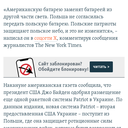
ПРИСОЕДИНЯЙТЕСЬ!
ПОБЕДИТЕЛЕЙ НЕ СУДЯТ?
«Американскую батарею заменят батареей из
КРЫМ.НЕПОКОРЕННЫЙ
другой части света. Польша не согласилась
передать польскую батарею. Польские патриоты
ELIFBE
защищают польское небо, и это не изменится», –
УКРАИНСКАЯ ПРОБЛЕМА КРЫМА
написал он в
соцсети Х
, комментируя сообщения
Все сайты RFE/RL
журналистов The New York Times.
Сайт заблокирован?
читать >
Обойдите блокировку!
Накануне американская газета сообщила, что
президент США Джо Байден одобрил размещение
еще одной ракетной системы Patriot в Украине. По
данным издания, новая система Patriot – вторая
предоставленная США Украине – поступит из
Польши, где она защищает ротационные силы