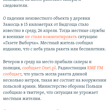
ПРИСОЕДИНЯЙТЕСЬ!
ПОБЕДИТЕЛЕЙ НЕ СУДЯТ?
следователи.
КРЫМ.НЕПОКОРЕННЫЙ
О падении неизвестного объекта у деревни
ELIFBE
Замосць в 15 километрах от Быдгоща стало
известно в среду, 26 апреля. Тогда местные службы
УКРАИНСКАЯ ПРОБЛЕМА КРЫМА
и военные
не стали комментировать
ситуацию
Все сайты RFE/RL
«Газете Выборча». Местный житель сообщил
изданию, что с неба упала ракета или беспилотник.
Вечером в среду на место прибыли саперы и
полиция,
сообщает Onet.pl
. Радиостанция
RMF FM
сообщает
, что упасть могла ракета длиной
несколько метров, такая же состоит на вооружении
польской армии. Министерство обороны Польши
сообщило в твиттере, что ситуация не угрожает
местным жителям.