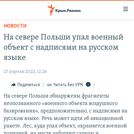
Доступность
ссылки
Вернуться
НОВОСТИ
к
НОВОСТИ
На севере Польши упал военный
основному
СПЕЦПРОЕКТЫ
содержанию
объект с надписями на русском
ВОДА
Вернутся
ГРУЗ 200
языке
к
ИСТОРИЯ
КАРТА ВОЕННЫХ ОБЪЕКТОВ КРЫМА
главной
27 апреля 2023, 12:26
ЕЩЕ
11 ЛЕТ ОККУПАЦИИ КРЫМА. 11 ИСТОРИЙ СОПРОТИВЛЕНИЯ
навигации
Вернутся
Поделиться
Читать без VPN
РАДІО СВОБОДА
ИНТЕРАКТИВ
к
На севере Польши обнаружены фрагменты
КАК ОБОЙТИ БЛОКИРОВКУ
ИНФОГРАФИКА
поиску
неопознанного «военного объекта воздушного
ТЕЛЕПРОЕКТ КРЫМ.РЕАЛИИ
базирования», предположительно, с надписями на
Українською
русском языке. Речь может идти об авиационной
СОВЕТЫ ПРАВОЗАЩИТНИКОВ
Qırımtatar
ракете. Лес, куда упал объект, охраняется военной
ПРОПАВШИЕ БЕЗ ВЕСТИ
полицией, на месте работают саперы и