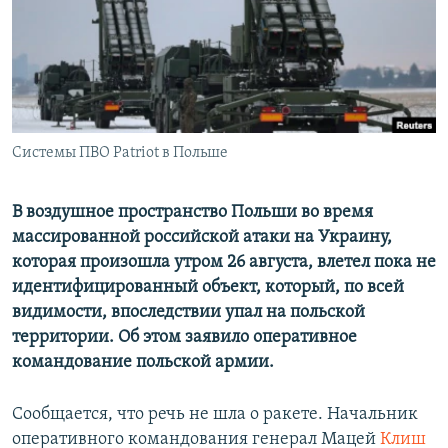
ПРИСОЕДИНЯЙТЕСЬ!
ПОБЕДИТЕЛЕЙ НЕ СУДЯТ?
КРЫМ.НЕПОКОРЕННЫЙ
ELIFBE
УКРАИНСКАЯ ПРОБЛЕМА КРЫМА
Все сайты RFE/RL
Системы ПВО Patriot в Польше
В воздушное пространство Польши во время
массированной российской атаки на Украину,
которая произошла утром 26 августа, влетел пока не
идентифицированный объект, который, по всей
видимости, впоследствии упал на польской
территории. Об этом заявило оперативное
командование польской армии.
Сообщается, что речь не шла о ракете. Начальник
оперативного командования генерал Мацей
Клиш