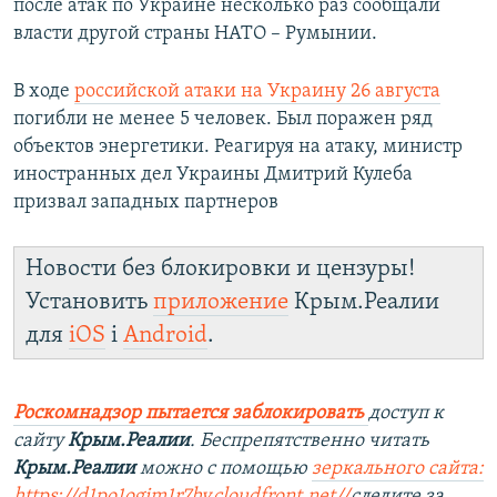
после атак по Украине несколько раз сообщали
власти другой страны НАТО – Румынии.
В ходе
российской атаки на Украину 26 августа
погибли не менее 5 человек. Был поражен ряд
объектов энергетики. Реагируя на атаку, министр
иностранных дел Украины Дмитрий Кулеба
призвал западных партнеров
Новости без блокировки и цензуры!
Установить
приложение
Крым.Реалии
для
iOS
і
Android
.
Роскомнадзор пытается заблокировать
доступ к
сайту
Крым.Реалии
. Беспрепятственно читать
Крым.Реалии
можно с помощью
зеркального сайта:
https://d1po1ogim1r7hv.cloudfront.net/
/
следите за