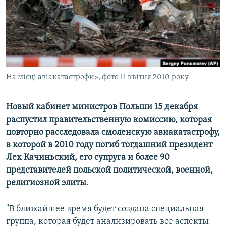
ПРИСОЕДИНЯЙТЕСЬ!
ПОБЕДИТЕЛЕЙ НЕ СУДЯТ?
КРЫМ.НЕПОКОРЕННЫЙ
ELIFBE
УКРАИНСКАЯ ПРОБЛЕМА КРЫМА
Все сайты RFE/RL
На місці авіакатастрофи», фото 11 квітня 2010 року
Новый кабинет министров Польши 15 декабря
распустил правительственную комиссию, которая
повторно расследовала смоленскую авиакатастрофу,
в которой в 2010 году погиб тогдашний президент
Лех Качиньский, его супруга и более 90
представителей польской политической, военной,
религиозной элиты.
"В ближайшее время будет создана специальная
группа, которая будет анализировать все аспекты