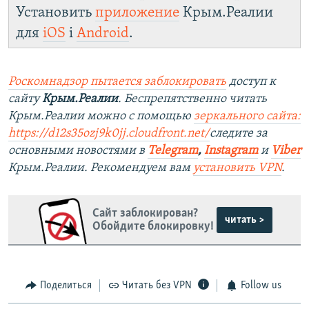
Установить
приложение
Крым.Реалии
для
iOS
і
Android
.
Роскомнадзор пытается заблокировать
доступ к
сайту
Крым.Реалии
. Беспрепятственно читать
Крым.Реалии можно с помощью
зеркального сайта:
https://d12s35ozj9k0jj.cloudfront.net/
следите за
основными новостями в
Telegram
,
Instagram
и
Viber
Крым.Реалии. Рекомендуем вам
установить VPN
.
Сайт заблокирован?
читать >
Обойдите блокировку!
Поделиться
Читать без VPN
Follow us