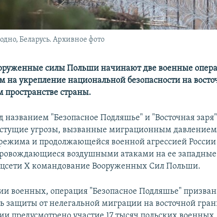
одно, Беларусь. Архивное фото
Вооруженные силы Польши начинают две военные опер
 на укрепление национальной безопасности на восто
м пространстве страны.
д названием "Безопасное Подляшье" и "Восточная заря
астущие угрозы, вызванные миграционным давлением
 режима и продолжающейся военной агрессией России
ровождающиеся воздушными атаками на ее западные 
оцсети X командование Вооруженных Сил Польши.
и военных, операция "Безопасное Подляшье" призван
ь защиты от нелегальной миграции на восточной гра
ции предусмотрено участие 17 тысяч польских военных.