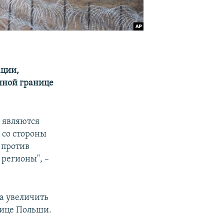
ации,
чной границе
" являются
 со стороны
 против
регионы", –
а увеличить
нице Польши.