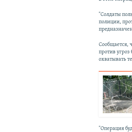
"Солдаты пол
полиции, про
предназначен
Сообщается, 
против угроз
охватывать т
"Операция бу