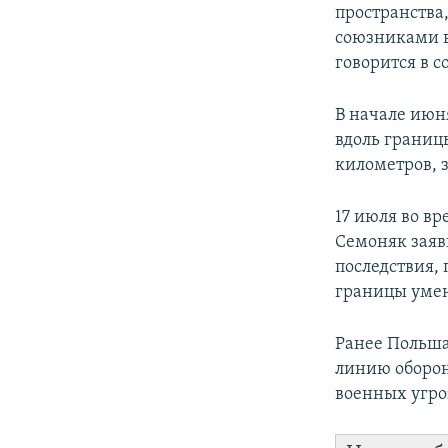
пространства
союзниками в
говорится в 
В начале ию
вдоль границ
километров, 
17 июля во в
Семоняк заяв
последствия,
границы уме
Ранее Польша
линию оборон
военных угро