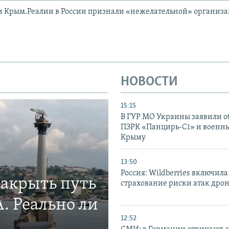
и Крым.Реалии в России признали «нежелательной» организ
НОВОСТИ
15:15
В ГУР МО Украины заявили об
ПЗРК «Панцирь-С1» и военны
Крыму
13:50
Россия: Wildberries включила
закрыть путь
страхование риски атак дро
. Реально ли
12:52