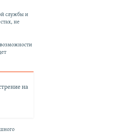
ой службы и
стах, не
е возможности
дет
стрение на
ушного