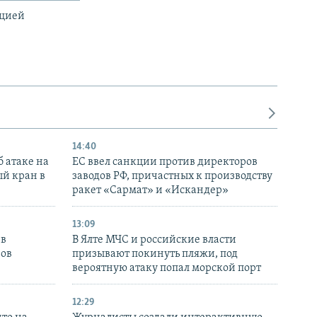
ацией
14:40
 атаке на
ЕС ввел санкции против директоров
й кран в
заводов РФ, причастных к производству
ракет «Сармат» и «Искандер»
13:09
 в
В Ялте МЧС и российские власти
нов
призывают покинуть пляжи, под
вероятную атаку попал морской порт
12:29