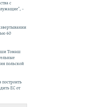
ства с
служащие", –
азвертывании
тью 60
льши Томаш
тельные
ния польской
з построить
дить ЕС от