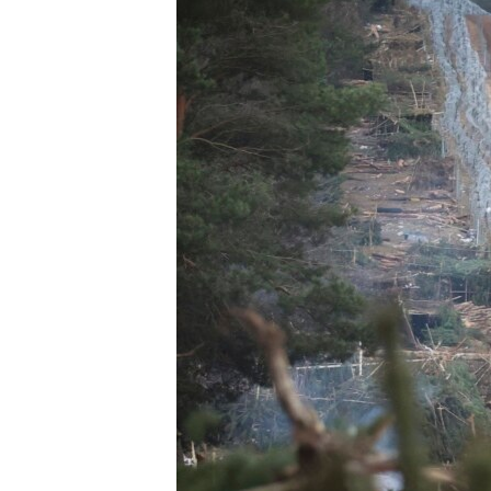
ПОБЕДИТЕЛЕЙ НЕ СУДЯТ?
КРЫМ.НЕПОКОРЕННЫЙ
ELIFBE
УКРАИНСКАЯ ПРОБЛЕМА КРЫМА