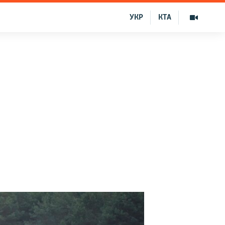
УКР
КТА