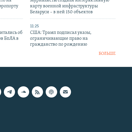
то на
Журналисты создали интерактивную
аэропорту
карту военной инфраструктуры
Беларуси – в ней 150 объектов
11:25
итались об
США: Трамп подписал указы,
ов БпЛА в
ограничивающие право на
гражданство по рождению
БОЛЬШЕ