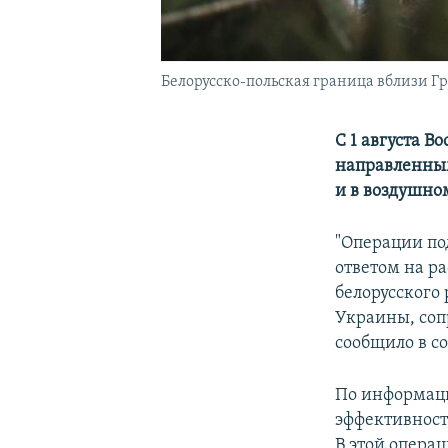
Белорусско-польская граница вблизи Гр
С 1 августа 
направленным
и в воздушно
"Операции по
ответом на р
белорусского
Украины, соп
сообщило в с
По информаци
эффективност
В этой опера