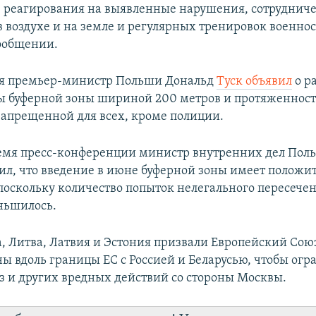
, реагирования на выявленные нарушения, сотрудниче
 воздухе и на земле и регулярных тренировок военно
сообщении.
ня премьер-министр Польши Дональд
Туск объявил
о р
ы буферной зоны шириной 200 метров и протяженнос
запрещенной для всех, кроме полиции.
ремя пресс-конференции министр внутренних дел По
ил, что введение в июне буферной зоны имеет положи
 поскольку количество попыток нелегального пересече
ньшилось.
, Литва, Латвия и Эстония призвали Европейский Сою
ы вдоль границы ЕС с Россией и Беларусью, чтобы огра
з и других вредных действий со стороны Москвы.