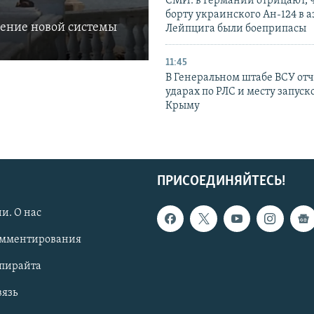
СМИ: в Германии отрицают, ч
борту украинского Ан-124 в 
ление новой системы
Лейпцига были боеприпасы
11:45
В Генеральном штабе ВСУ отч
ударах по РЛС и месту запуск
Крыму
ПРИСОЕДИНЯЙТЕСЬ!
и. О нас
омментирования
опирайта
вязь