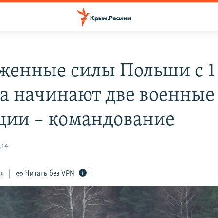
женные силы Польши с 1
та начинают две военные
ции – командование
:14
ся
Читать без VPN