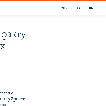
УКР
КТА
 факту
их
связи с
татар
Эрнеста
типа