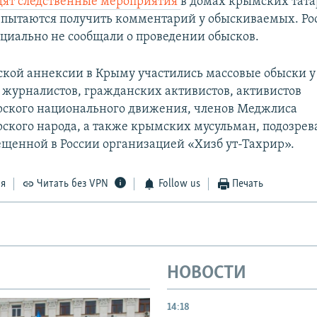
дят следственные мероприятия
в домах крымских тата
и
пытаются получить комментарий у обыскиваемых. Ро
циально не сообщали о проведении обысков.
ской аннексии в Крыму участились массовые обыски у
журналистов, гражданских активистов, активистов
ского национального движения, членов Меджлиса
ского народа, а также крымских мусульман, подозрев
рещенной в России организацией «Хизб ут-Тахрир».
ся
Читать без VPN
Follow us
Печать
НОВОСТИ
14:18