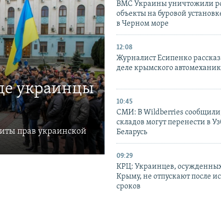
ВМС Украины уничтожили р
объекты на буровой установ
в Черном море
12:08
Журналист Есипенко рассказ
деле крымского автомехани
где украинцы
10:45
СМИ: В Wildberries сообщили,
складов могут перенести в У
щиты прав украинской
Беларусь
09:29
КРЦ: Украинцев, осужденных
Крыму, не отпускают после и
сроков