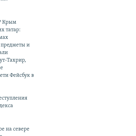
Р Крым
х татар:
омах
 предметы и
али
ут-Тахрир,
ие
ети Фейсбук в
еступления
декса
ое на севере