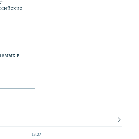
р.
ссийские
аемых в
13:27