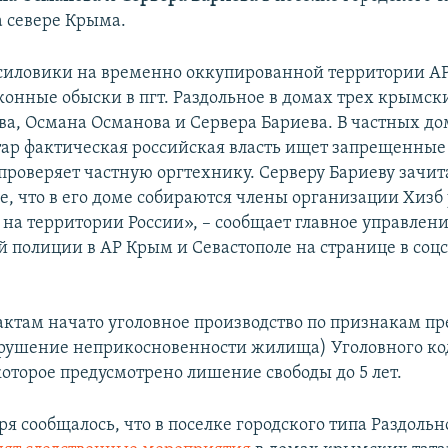
а севере Крыма.
силовики на временно оккупированной территории А
конные обыски в пгт. Раздольное в домах трех крымски
ва, Османа Османова и Сервера Бариева. В частных д
ар фактическая российская власть ищет запрещенные
 проверяет частную оргтехнику. Серверу Бариеву зачит
е, что в его доме собираются члены организации Хизб 
на территории России», – сообщает главное управлен
 полиции в АР Крым и Севастополе на странице в соцс
ктам начато уголовное производство по признакам пр
(нарушение неприкосновенности жилища) Уголовного ко
которое предусмотрено лишение свободы до 5 лет.
ря сообщалось, что в поселке городского типа Раздольн