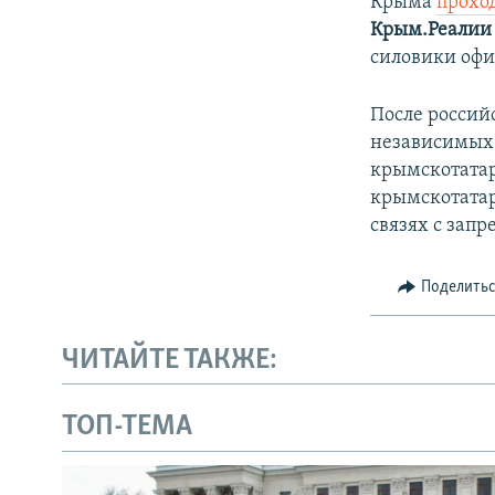
Крыма
прохо
Крым.Реали
силовики офи
После россий
независимых 
крымскотатар
крымскотатар
связях с зап
Поделить
ЧИТАЙТЕ ТАКЖЕ:
ТОП-ТЕМА