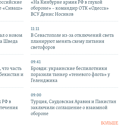
оссийские
«На Кинбурне армия РФ в глухой
ке «Сиваш»
обороне» – командир ОТК «Одесса»
ВСУ Денис Носиков
11:11
ал о новом
В Севастополе из-за отключений света
ка Шведа
планируют менять схему питания
светофоров
09:41
 что часть
Бровди: украинские беспилотники
збекистан и
поразили танкер «теневого флота» у
Геленджика
09:00
 РФ в
Турция, Саудовская Аравия и Пакистан
стечения
заключили соглашение о взаимной
обороне
БОЛЬШЕ