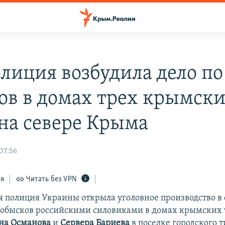
лиция возбудила дело по
ов в домах трех крымск
 на севере Крыма
07:56
ся
Читать без VPN
 полиция Украины открыла уголовное производство в 
обысков российскими силовиками в домах крымских 
ана Османова
и
Сервера Бариева
в поселке городского 