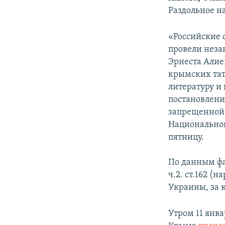
ПОБЕДИТЕЛЕЙ НЕ СУДЯТ?
Раздольное н
КРЫМ.НЕПОКОРЕННЫЙ
«Российские 
ELIFBE
провели неза
УКРАИНСКАЯ ПРОБЛЕМА КРЫМА
Эрнеста Алие
крымских тат
литературу и
постановлени
запрещенной 
Национальной
пятницу.
По данным фа
ч.2. ст.162 
Украины, за 
Утром 11 янва