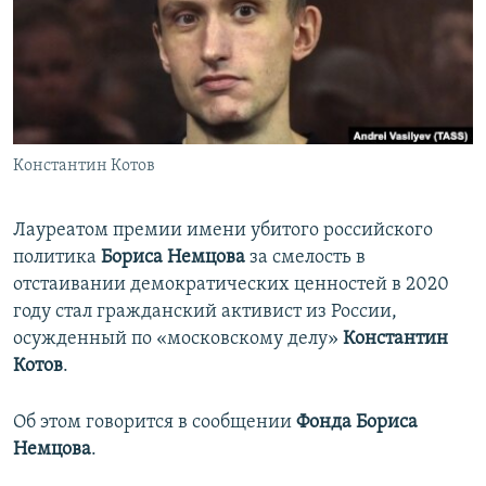
ПРИСОЕДИНЯЙТЕСЬ!
ПОБЕДИТЕЛЕЙ НЕ СУДЯТ?
КРЫМ.НЕПОКОРЕННЫЙ
ELIFBE
УКРАИНСКАЯ ПРОБЛЕМА КРЫМА
Все сайты RFE/RL
Константин Котов
Лауреатом премии имени убитого российского
политика
Бориса Немцова
за смелость в
отстаивании демократических ценностей в 2020
году стал гражданский активист из России,
осужденный по «московскому делу»
Константин
Котов
.
Об этом говорится в сообщении
Фонда Бориса
Немцова
.