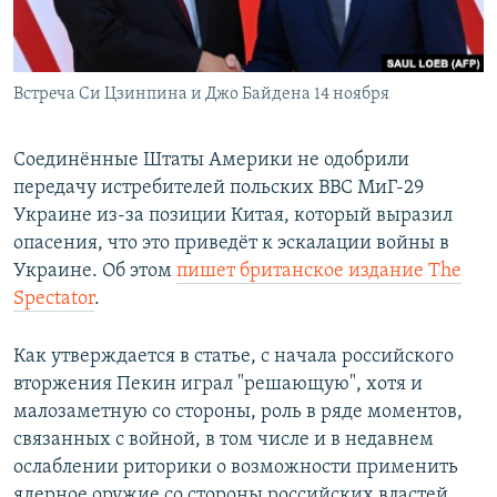
ПРИСОЕДИНЯЙТЕСЬ!
ПОБЕДИТЕЛЕЙ НЕ СУДЯТ?
КРЫМ.НЕПОКОРЕННЫЙ
Встреча Си Цзинпина и Джо Байдена 14 ноября
ELIFBE
УКРАИНСКАЯ ПРОБЛЕМА КРЫМА
Соединённые Штаты Америки не одобрили
Все сайты RFE/RL
передачу истребителей польских ВВС МиГ-29
Украине из-за позиции Китая, который выразил
опасения, что это приведёт к эскалации войны в
Украине. Об этом
п
ишет британское издание The
Spectator
.
Как утверждается в статье, с начала российского
вторжения Пекин играл "решающую", хотя и
малозаметную со стороны, роль в ряде моментов,
связанных с войной, в том числе и в недавнем
ослаблении риторики о возможности применить
ядерное оружие со стороны российских властей.