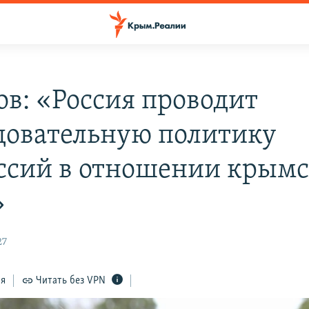
ов: «Россия проводит
довательную политику
ссий в отношении крым
»
27
ся
Читать без VPN