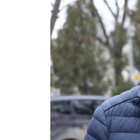
ПОБЕДИТЕЛЕЙ НЕ СУДЯТ?
КРЫМ.НЕПОКОРЕННЫЙ
ELIFBE
УКРАИНСКАЯ ПРОБЛЕМА КРЫМА