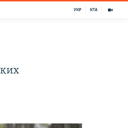
УКР
КТА
ских