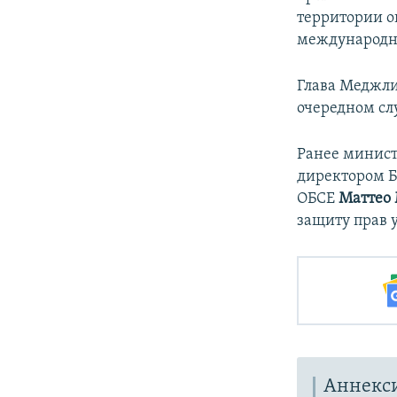
территории о
международног
Глава Меджли
очередном сл
Ранее минис
директором Б
ОБСЕ
Маттео
защиту прав 
Аннекс