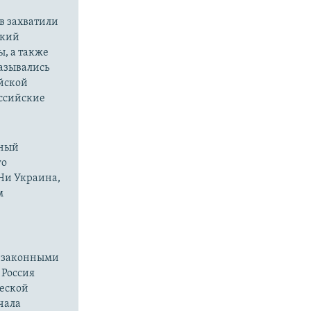
в захватили
ский
ы, а также
казывались
йской
оссийские
нный
го
 Ни Украина,
м
езаконными
 Россия
ческой
чала