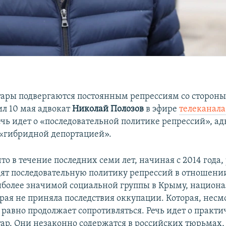
ары подвергаются постоянным репрессиям со стороны
ил 10 мая адвокат
Николай Полозов
в эфире
телеканала
ечь идет о «последовательной политике репрессий», ад
 «гибридной депортацией».
о в течение последних семи лет, начиная с 2014 года,
дят последовательную политику репрессий в отношен
аиболее значимой социальной группы в Крыму, национ
орая не приняла последствия оккупации. Которая, несм
 равно продолжает сопротивляться. Речь идет о практи
ар. Они незаконно содержатся в российских тюрьмах,