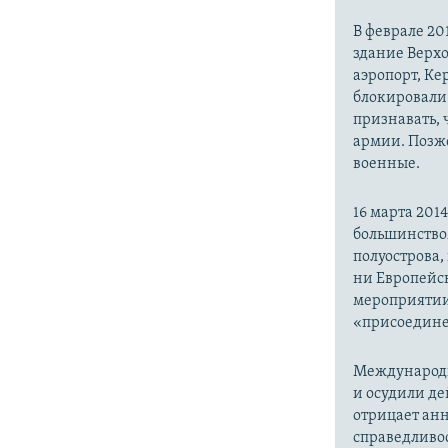
В феврале 20
здание Верх
аэропорт, Ке
блокировали 
признавать,
армии. Позже
военные.
16 марта 20
большинство
полуострова,
ни Европейск
мероприятии
«присоедине
Международн
и осудили де
отрицает анн
справедливо