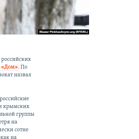
 российских
«Дом»
. По
вокат назвал
 российские
ии крымских
альной группы
отря на
чески сотне
 как на