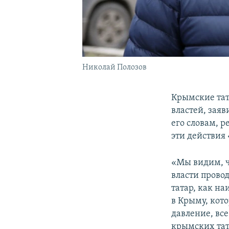
Николай Полозов
Крымские тат
властей, заяв
его словам, р
эти действия
«Мы видим, чт
власти прово
татар, как н
в Крыму, кот
давление, все
крымских тат