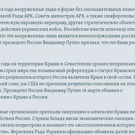
14 года вооруженные люди в форме без опознавательных знако
овной Рады АРК, Совета министров АРК, а также симферополь
рченскую паромную переправу, другие стратегические объект
действия украинских войск. Российские власти поначалу от
 что эти вооруженные люди являются военнослужащими росси
 президент России Владимир Путин признал, что это были р
14 года на территории Крыма и Севастополя прошел непризна
м стран мира так называемый референдум о статусе Крымско
 по результатам которого Россия включила Крым в свой состав.
ий союз, ни США не признали результаты голосования на это
. Президент России Владимир Путин 18 марта объявил о
нии» Крыма к России.
ые организации признали оккупацию и аннексию Крыма н
йствия России. Страны Запада ввели экономические санкции.
ексию полуострова и называет это «восстановлением истори
сти». Верховная Рада Украины официально объявила датой на