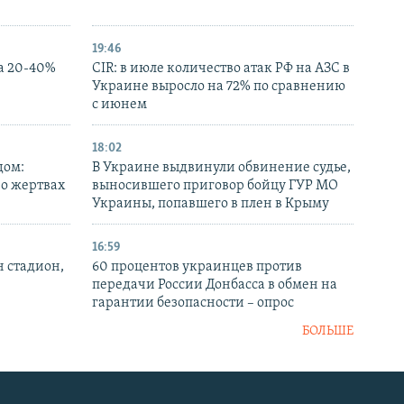
19:46
а 20-40%
CIR: в июле количество атак РФ на АЗС в
Украине выросло на 72% по сравнению
с июнем
18:02
дом:
В Украине выдвинули обвинение судье,
 о жертвах
выносившего приговор бойцу ГУР МО
Украины, попавшего в плен в Крыму
16:59
н стадион,
60 процентов украинцев против
передачи России Донбасса в обмен на
гарантии безопасности – опрос
БОЛЬШЕ