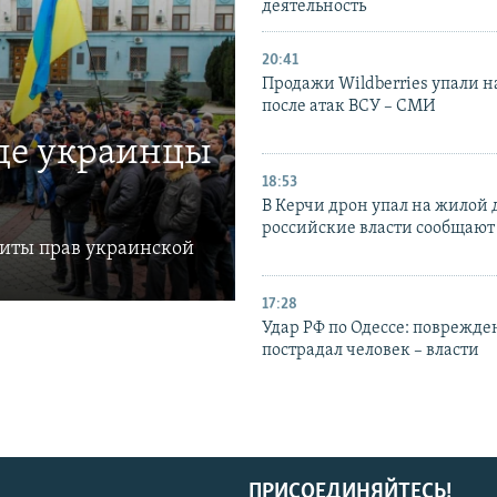
деятельность
20:41
Продажи Wildberries упали н
после атак ВСУ – СМИ
где украинцы
18:53
В Керчи дрон упал на жилой 
российские власти сообщают
щиты прав украинской
17:28
Удар РФ по Одессе: поврежде
пострадал человек – власти
ПРИСОЕДИНЯЙТЕСЬ!