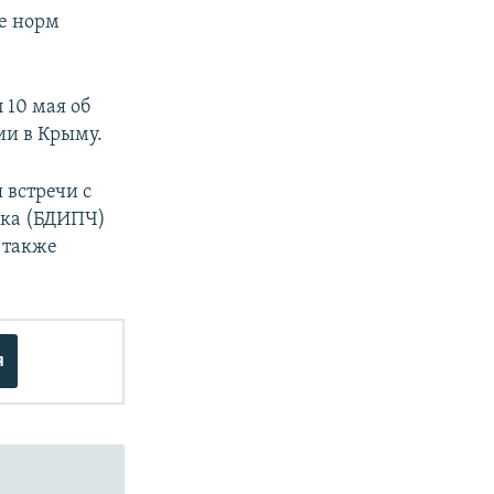
е норм
 10 мая об
ии в Крыму.
 встречи с
ека (БДИПЧ)
а также
я