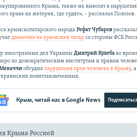
ккупированного Крыма, также их вывозят в нарушени
о права на материк, где судят», – рассказал Полозов.
са крымскотатарского народа
Рефат Чубаров
рассказал
учае
давления на крымских татар
со стороны ФСБ Росс
тр иностранных дел Украины
Дмитрий Кулеба
во время
юро по демократическим институтам и правам челов
 Мекаччи
обсудил
нарушения прав человека в Крыму
, 
украинских политзаключенных.
Крым, читай нас в Google News
Подписатьс
ия Крыма Россией