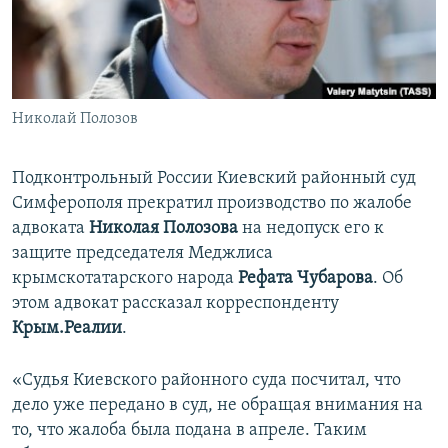
ПРИСОЕДИНЯЙТЕСЬ!
ПОБЕДИТЕЛЕЙ НЕ СУДЯТ?
КРЫМ.НЕПОКОРЕННЫЙ
ELIFBE
Николай Полозов
УКРАИНСКАЯ ПРОБЛЕМА КРЫМА
Все сайты RFE/RL
Подконтрольный России Киевский районный суд
Симферополя прекратил производство по жалобе
адвоката
Николая Полозова
на недопуск его к
защите председателя Меджлиса
крымскотатарского народа
Рефата Чубарова
. Об
этом адвокат рассказал корреспонденту
Крым.Реалии
.
«Судья Киевского районного суда посчитал, что
дело уже передано в суд, не обращая внимания на
то, что жалоба была подана в апреле. Таким