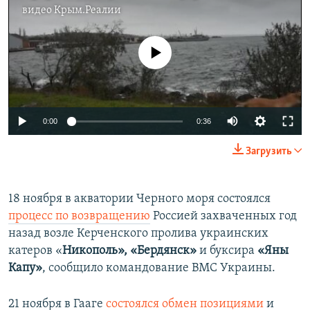
видео
Крым.Реалии
No media source currently available
0:00
0:36
Загрузить
18 ноября в акватории Черного моря состоялся
процесс по возвращению
Россией захваченных год
назад возле Керченского пролива украинских
катеров «
Никополь», «Бердянск»
и буксира
«Яны
Капу»
, сообщило командование ВМС Украины.
21 ноября в Гааге
состоялся обмен позициями
и