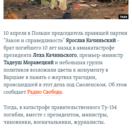
ПРИСОЕДИНЯЙТЕСЬ!
ПОБЕДИТЕЛЕЙ НЕ СУДЯТ?
КРЫМ.НЕПОКОРЕННЫЙ
ELIFBE
10 апреля в Польше председатель правящей партии
УКРАИНСКАЯ ПРОБЛЕМА КРЫМА
"Закон и справедливость"
Ярослав Качиньский
–
Все сайты RFE/RL
брат погибшего 10 лет назад в авиакатастрофе
президента
Леха Качиньского
, премьер-министр
Тадеуш Моравецкий
и небольшая группа
политиков возложили цветы к монументу в
Варшаве в память о жертвах трагедии,
происшедшей в этот день под Смоленском. Об этом
сообщает
Радио Свобода
.
Тогда, в катастрофе правительственного Ту-154
погибли, вместе с президентом, министры,
чиновники, военачальники, журналисты.