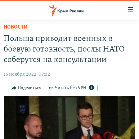
Доступность
ссылки
Вернуться
НОВОСТИ
к
НОВОСТИ
Польша приводит военных в
основному
СПЕЦПРОЕКТЫ
содержанию
боевую готовность, послы НАТО
ВОДА
Вернутся
ГРУЗ 200
соберутся на консультации
к
ИСТОРИЯ
КАРТА ВОЕННЫХ ОБЪЕКТОВ КРЫМА
главной
16 ноября 2022, 07:32
ЕЩЕ
11 ЛЕТ ОККУПАЦИИ КРЫМА. 11 ИСТОРИЙ СОПРОТИВЛЕНИЯ
навигации
Вернутся
Поделиться
Читать без VPN
РАДІО СВОБОДА
ИНТЕРАКТИВ
к
КАК ОБОЙТИ БЛОКИРОВКУ
ИНФОГРАФИКА
поиску
ТЕЛЕПРОЕКТ КРЫМ.РЕАЛИИ
Українською
СОВЕТЫ ПРАВОЗАЩИТНИКОВ
Qırımtatar
ПРОПАВШИЕ БЕЗ ВЕСТИ