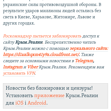
украинские силы противовоздушной обороны. В
результате ударов миллионы людей остались без
света в Киеве, Харькове, Житомире, Львове и
других городах.
Роскомнадзор пытается заблокировать
доступ к
сайту
Крым.Реалии
.
Беспрепятственно читать
Крым.Реалии мож
но с помощью
зеркального сайта:
https://d1axlkqxm41y9z.cloudfront.net/
. ​
Также
следите за основными новостями в
Telegram
,
Instagra
m
и
Viber
Крым.Реалии. Рекомендуем вам
установить
VPN
.
Новости без блокировки и цензуры!
Установить
приложение
Крым.Реалии
для
iOS
і
Android
.