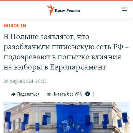
Доступность
ссылки
Вернуться
НОВОСТИ
к
НОВОСТИ
В Польше заявляют, что
основному
СПЕЦПРОЕКТЫ
содержанию
разоблачили шпионскую сеть РФ –
ВОДА
Вернутся
ГРУЗ 200
подозревают в попытке влияния
к
ИСТОРИЯ
КАРТА ВОЕННЫХ ОБЪЕКТОВ КРЫМА
на выборы в Европарламент
главной
ЕЩЕ
11 ЛЕТ ОККУПАЦИИ КРЫМА. 11 ИСТОРИЙ СОПРОТИВЛЕНИЯ
навигации
28 марта 2024, 20:25
Вернутся
РАДІО СВОБОДА
ИНТЕРАКТИВ
к
Поделиться
Читать без VPN
КАК ОБОЙТИ БЛОКИРОВКУ
ИНФОГРАФИКА
поиску
ТЕЛЕПРОЕКТ КРЫМ.РЕАЛИИ
Українською
СОВЕТЫ ПРАВОЗАЩИТНИКОВ
Qırımtatar
ПРОПАВШИЕ БЕЗ ВЕСТИ