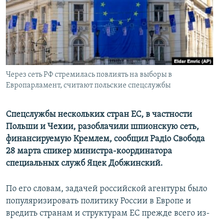
ПРИСОЕДИНЯЙТЕСЬ!
ПОБЕДИТЕЛЕЙ НЕ СУДЯТ?
КРЫМ.НЕПОКОРЕННЫЙ
ELIFBE
УКРАИНСКАЯ ПРОБЛЕМА КРЫМА
Все сайты RFE/RL
Через сеть РФ стремилась повлиять на выборы в
Европарламент, считают польские спецслужбы
Спецслужбы нескольких стран ЕС, в частности
Польши и Чехии, разоблачили шпионскую сеть,
финансируемую Кремлем, сообщил Радіо Свобода
28 марта спикер министра-координатора
специальных служб Яцек Добжинский.
По его словам, задачей российской агентуры было
популяризировать политику России в Европе и
вредить странам и структурам ЕС прежде всего из-