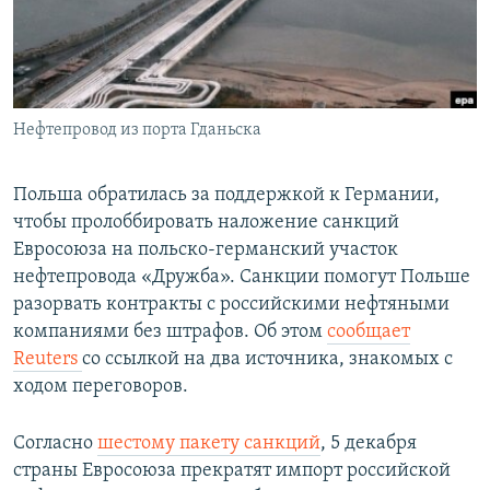
ПРИСОЕДИНЯЙТЕСЬ!
ПОБЕДИТЕЛЕЙ НЕ СУДЯТ?
КРЫМ.НЕПОКОРЕННЫЙ
ELIFBE
Нефтепровод из порта Гданьска
УКРАИНСКАЯ ПРОБЛЕМА КРЫМА
Все сайты RFE/RL
Польша обратилась за поддержкой к Германии,
чтобы пролоббировать наложение санкций
Евросоюза на польско-германский участок
нефтепровода «Дружба». Санкции помогут Польше
разорвать контракты с российскими нефтяными
компаниями без штрафов. Об этом
сообщает
Reuters
со ссылкой на два источника, знакомых с
ходом переговоров.
Согласно
шестому пакету санкций
, 5 декабря
страны Евросоюза прекратят импорт российской