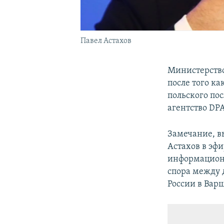
Павел Астахов
Министерство
после того к
польского пос
агентство DP
Замечание, в
Астахов в эф
информационн
спора между 
России в Вар