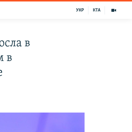
УКР
КТА
осла в
м в
е