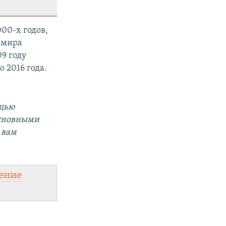
00-х годов,
имира
9 году
 2016 года.
ощью
основными
 вам
ение