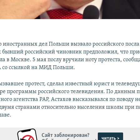
 иностранных дел Польши вызвало российского посла
ак бывший российский чиновник предположил, что пр
ла в Москве. 5 мая послу вручили ноту протеста, сооб
A со ссылкой на МИД Польши.
ызвавшее протест, сделал известный юрист и телевед
ире программы российского телевидения. По данным п
ого агентства PAP, Астахов высказывался по поводу н
двумя странами относительно выселения школы при п
шаве.
Сайт заблокирован?
читать >