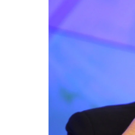
ПОБЕДИТЕЛЕЙ НЕ СУДЯТ?
КРЫМ.НЕПОКОРЕННЫЙ
ELIFBE
УКРАИНСКАЯ ПРОБЛЕМА КРЫМА