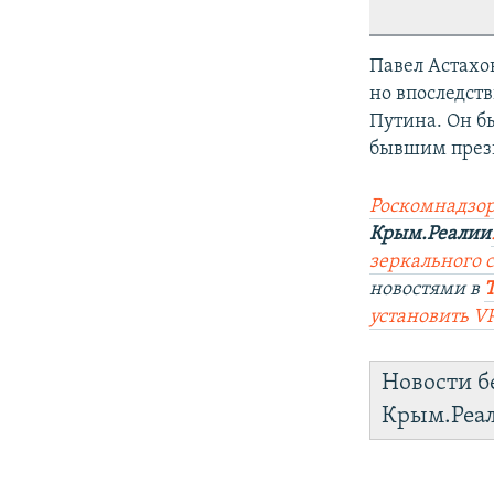
Павел Астахо
но впоследст
Путина. Он б
бывшим прези
Роскомнадзор
Крым.Реалии
зеркального са
новостями в
установить V
Новости б
Крым.Реа