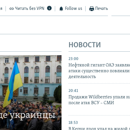
ся
Читать без VPN
Follow us
Печать
НОВОСТИ
23:00
Нефтяной гигант ОАЭ заявляе
атаки существенно повлияли 
деятельность
20:41
Продажи Wildberries упали н
после атак ВСУ – СМИ
где украинцы
18:53
В Керчи дрон упал на жилой 