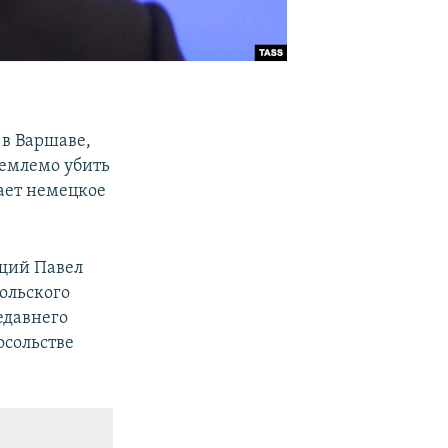
 в Варшаве,
иемлемо убить
щает немецкое
ущий Павел
ольского
едавнего
осольстве