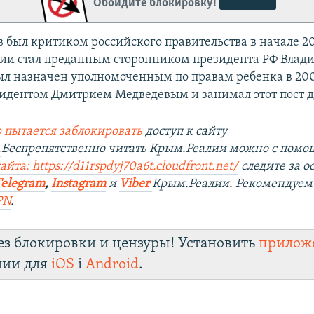
Обойдите блокировку!
в был критиком российского правительства в начале 20
вии стал преданным сторонником президента РФ Влад
ыл назначен уполномоченным по правам ребенка в 200
дентом Дмитрием Медведевым и занимал этот пост до
 пытается заблокировать
доступ к сайту
.
Беспрепятственно читать Крым.Реалии можно с пом
йта: https://d11rspdyj70a6t.cloudfront.net/
следите за 
Telegram
,
Instagram
и
Viber
Крым.Реалии. Рекомендуем
PN
.
ез блокировки и цензуры! Установить
прилож
лии для
iOS
і
Android
.