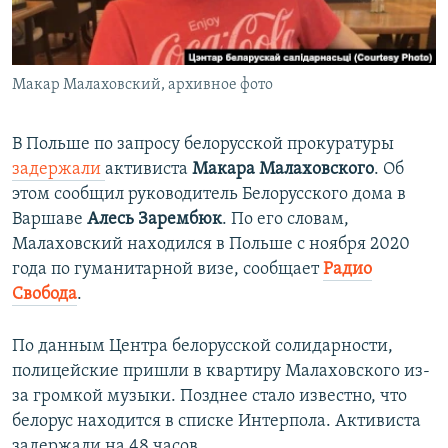
ПРИСОЕДИНЯЙТЕСЬ!
ПОБЕДИТЕЛЕЙ НЕ СУДЯТ?
КРЫМ.НЕПОКОРЕННЫЙ
Макар Малаховский, архивное фото
ELIFBE
УКРАИНСКАЯ ПРОБЛЕМА КРЫМА
В Польше по запросу белорусской прокуратуры
Все сайты RFE/RL
задержали
активиста
Макара Малаховского
. Об
этом сообщил руководитель Белорусского дома в
Варшаве
Алесь Зарембюк
. По его словам,
Малаховский находился в Польше с ноября 2020
года по гуманитарной визе, сообщает
Радио
Свобода
.
По данным Центра белорусской солидарности,
полицейские пришли в квартиру Малаховского из-
за громкой музыки. Позднее стало известно, что
белорус находится в списке Интерпола. Активиста
задержали на 48 часов.