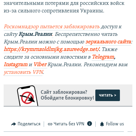
значительными потерями для российских войск
из-за сильного сопротивления Украины.
Роскомнадзор пытается заблокировать
доступ к
сайту
Крым.Реалии
.
Беспрепятственно читать
Крым.Реалии можно с помощью
зеркального сайта
:
https://krymrnzoldlmjkg.azureedge.net/
.
Также
следите за основными новостями в
Telegram
,
Instagram
и
Viber
Крым.Реалии. Рекомендуем вам
установить
VPN
.
Сайт заблокирован?
читать >
Обойдите блокировку!
Поделиться
Читать без VPN
Follow us