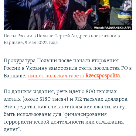
ПРИСОЕДИНЯЙТЕСЬ!
ПОБЕДИТЕЛЕЙ НЕ СУДЯТ?
КРЫМ.НЕПОКОРЕННЫЙ
ELIFBE
Посол России в Польше Сергей Андреев после атаки в
УКРАИНСКАЯ ПРОБЛЕМА КРЫМА
Варшаве, 9 мая 2022 года
Все сайты RFE/RL
Прокуратура Польши после начала вторжения
России в Украину заморозила счета посольства РФ в
Варшаве,
пишет польская газета
Rzeczpospolita
.
По данным издания, речь идет о 800 тысячах
злотых (около $180 тысяч) и 912 тысячах долларов.
Эти средства, как считают польские власти, могут
быть использованы для "финансирования
террористической деятельности или отмывания
денег".