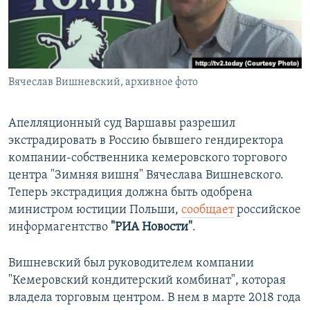
ПРИСОЕДИНЯЙТЕСЬ!
ПОБЕДИТЕЛЕЙ НЕ СУДЯТ?
КРЫМ.НЕПОКОРЕННЫЙ
ELIFBE
Вячеслав Вишневский, архивное фото
УКРАИНСКАЯ ПРОБЛЕМА КРЫМА
Все сайты RFE/RL
Апелляционный суд Варшавы разрешил
экстрадировать в Россию бывшего гендиректора
компании-собственника кемеровского торгового
центра "Зимняя вишня" Вячеслава Вишневского.
Теперь экстрадиция должна быть одобрена
министром юстиции Польши,
сообщает
российское
информагентство
"РИА Новости"
.
Вишневский был руководителем компании
"Кемеровский кондитерский комбинат", которая
владела торговым центром. В нем в марте 2018 года