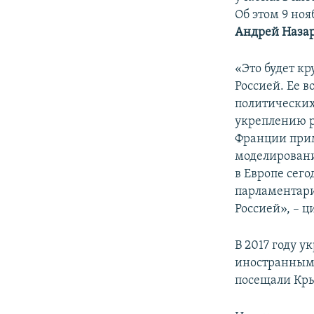
ПОБЕДИТЕЛЕЙ НЕ СУДЯТ?
Об этом 9 но
КРЫМ.НЕПОКОРЕННЫЙ
Андрей Назар
ELIFBE
«Это будет к
УКРАИНСКАЯ ПРОБЛЕМА КРЫМА
Россией. Ее 
политических
укреплению р
Франции прим
моделировани
в Европе сег
парламентари
Россией», – 
В 2017 году 
иностранным 
посещали Кр