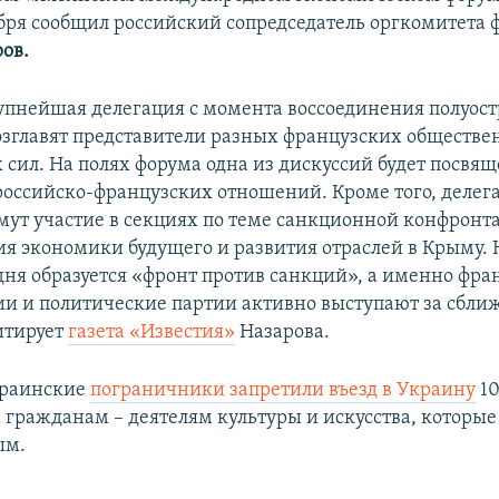
ября сообщил российский сопредседатель оргкомитета 
ов.
рупнейшая делегация с момента воссоединения полуост
возглавят представители разных французских обществе
 сил. На полях форума одна из дискуссий будет посвя
оссийско-французских отношений. Кроме того, делега
ут участие в секциях по теме санкционной конфронт
я экономики будущего и развития отраслей в Крыму. Н
одня образуется «фронт против санкций», а именно фра
и и политические партии активно выступают за сбли
цитирует
газета «Известия»
Назарова.
украинские
пограничники запретили въезд в Украину
1
гражданам – деятелям культуры и искусства, которые
ым.