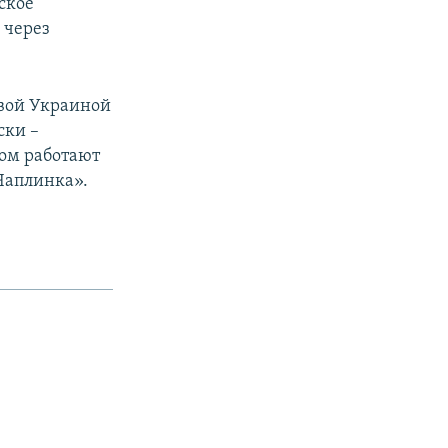
ское
 через
овой Украиной
ски –
мом работают
Чаплинка».