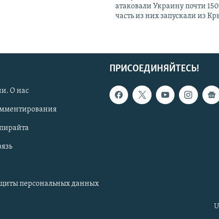
атаковали Украину почти 150
часть из них запускали из К
ПРИСОЕДИНЯЙТЕСЬ!
и. О нас
омментирования
опирайта
вязь
ащиты персональных данных
U