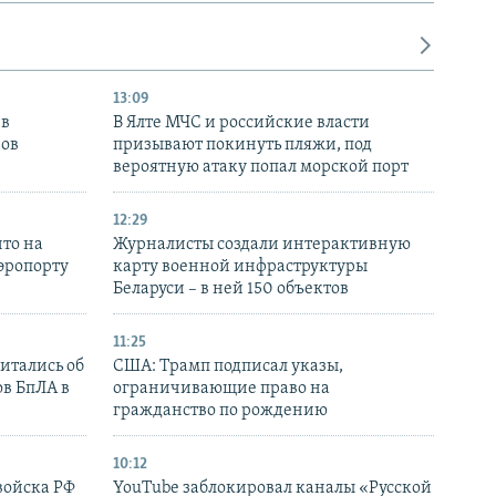
13:09
 в
В Ялте МЧС и российские власти
нов
призывают покинуть пляжи, под
вероятную атаку попал морской порт
12:29
то на
Журналисты создали интерактивную
аэропорту
карту военной инфраструктуры
Беларуси – в ней 150 объектов
11:25
итались об
США: Трамп подписал указы,
ов БпЛА в
ограничивающие право на
гражданство по рождению
10:12
войска РФ
YouTube заблокировал каналы «Русской