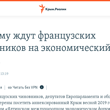
му ждут французских
ников на экономически
м
13:19
ся
Читать без VPN
нцузских чиновников, депутатов Европарламента и о
ерены посетить аннексированный Крым весной 2019 г
том «Ялтинском международном экономическом форум