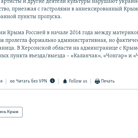
 артисты и другие деятели культуры нарушают украин
ство, приезжая с гастролями в аннексированный Крым
аиной пункты пропуска.
ии Крыма Россией в начале 2014 года между материк
ом пролегла формально административная, но фактиче
аница. В Херсонской области на админгранице с Кры
ных пункта въезда/выезда – «Каланчак», «Чонгар» и «
ся
Читать без VPN
Follow us
Печать
есь Крым