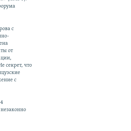
форума
рова с
нно-
щена
ты от
ации,
е секрет, что
нцузские
жение с
04
 незаконно