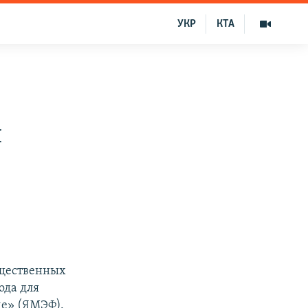
УКР
КТА
й
бщественных
ода для
е» (ЯМЭФ).