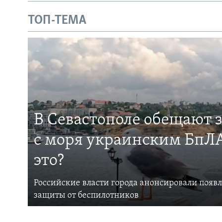
ТОП-ТЕМА
В Севастополе обещают 
с моря украинским БпЛА
это?
Российские власти города анонсировали появ
защиты от беспилотников