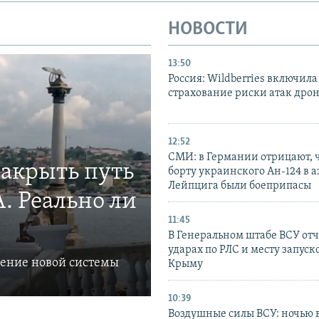
НОВОСТИ
13:50
Россия: Wildberries включила
страхование риски атак дро
12:52
СМИ: в Германии отрицают, ч
закрыть путь
борту украинского Ан-124 в 
Лейпцига были боеприпасы
. Реально ли
11:45
В Генеральном штабе ВСУ отч
ударах по РЛС и месту запуск
ление новой системы
Крыму
10:39
Воздушные силы ВСУ: ночью 