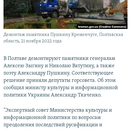
ПРИСОЕДИНЯЙТЕСЬ!
ПОБЕДИТЕЛЕЙ НЕ СУДЯТ?
КРЫМ.НЕПОКОРЕННЫЙ
ELIFBE
Демонтаж памятника Пушкину Кременчуге, Полтавская
УКРАИНСКАЯ ПРОБЛЕМА КРЫМА
область, 21 ноября 2022 года
Все сайты RFE/RL
В Полтаве демонтируют памятники генералам
Алексею Зыгину и Николаю Ватутину, а также
поэту Александру Пушкину. Соответствующее
решение приняли депутаты горсовета. Об этом
сообщил министр культуры и информационной
политики Украины Александр Ткаченко.
"Экспертный совет Министерства культуры и
информационной политики по вопросам
преодоления последствий русификации и