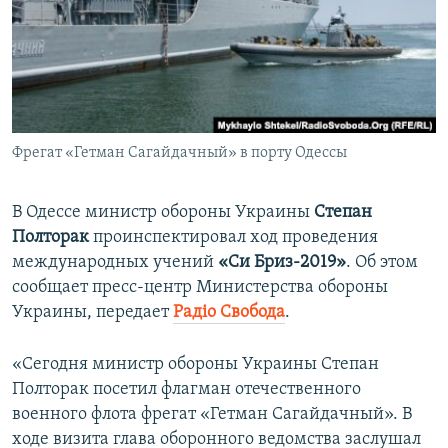
ПРИСОЕДИНЯЙТЕСЬ!
ПОБЕДИТЕЛЕЙ НЕ СУДЯТ?
КРЫМ.НЕПОКОРЕННЫЙ
ELIFBE
УКРАИНСКАЯ ПРОБЛЕМА КРЫМА
Все сайты RFE/RL
Фрегат «Гетман Сагайдачный» в порту Одессы
В Одессе министр обороны Украины
Степан
Полторак
проинспектировал ход проведения
международных учений
«Си Бриз-2019»
. Об этом
сообщает пресс-центр Министерства обороны
Украины, передает
Радіо Свобода
.
«Сегодня министр обороны Украины Степан
Полторак посетил флагман отечественного
военного флота фрегат «Гетман Сагайдачный». В
ходе визита глава оборонного ведомства заслушал