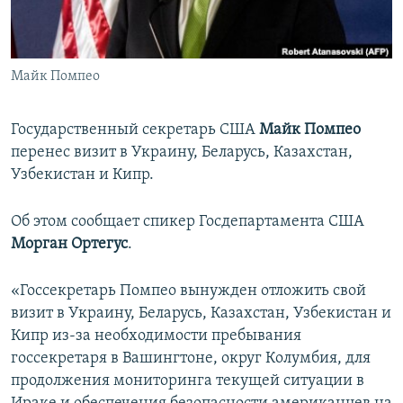
ПРИСОЕДИНЯЙТЕСЬ!
ПОБЕДИТЕЛЕЙ НЕ СУДЯТ?
КРЫМ.НЕПОКОРЕННЫЙ
Майк Помпео
ELIFBE
УКРАИНСКАЯ ПРОБЛЕМА КРЫМА
Государственный секретарь США
Майк Помпео
Все сайты RFE/RL
перенес визит в Украину, Беларусь, Казахстан,
Узбекистан и Кипр.
Об этом сообщает спикер Госдепартамента США
Морган Ортегус
.
«Госсекретарь Помпео вынужден отложить свой
визит в Украину, Беларусь, Казахстан, Узбекистан и
Кипр из-за необходимости пребывания
госсекретаря в Вашингтоне, округ Колумбия, для
продолжения мониторинга текущей ситуации в