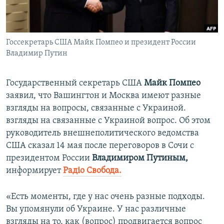
ПРИСОЕДИНЯЙТЕСЬ!
ПОБЕДИТЕЛЕЙ НЕ СУДЯТ?
КРЫМ.НЕПОКОРЕННЫЙ
Госсекретарь США Майк Помпео и президент России
ELIFBE
Владимир Путин
УКРАИНСКАЯ ПРОБЛЕМА КРЫМА
Все сайты RFE/RL
Государственный секретарь США
Майк Помпео
заявил, что Вашингтон и Москва имеют разные
взгляды на вопросы, связанные с Украиной.
взгляды на связанные с Украиной вопрос. Об этом
руководитель внешнеполитического ведомства
США сказал 14 мая после переговоров в Сочи с
президентом России
Владимиром Путиным,
информирует
Радіо Свобода.
«Есть моменты, где у нас очень разные подходы.
Вы упомянули об Украине. У нас различные
взгляды на то, как (вопрос) продвигается вопрос