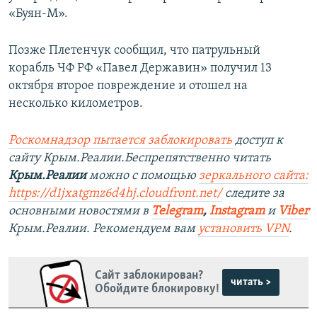
«Буян-М».
Позже Плетенчук сообщил, что патрульный
корабль ЧФ РФ «Павел Державин» получил 13
октября второе повреждение и отошел на
несколько километров.
Роскомнадзор пытается заблокировать
доступ к
сайту Крым.Реалии.Беспрепятственно читать
Крым.Реалии
можно с помощью
зеркального сайта:
https://d1jxatgmz6d4hj.cloudfront.net/
следите за
основными новостями в
Telegram
,
Instagram
и
Viber
Крым.Реалии. Рекомендуем вам
установить VPN
.
Сайт заблокирован?
читать >
Обойдите блокировку!