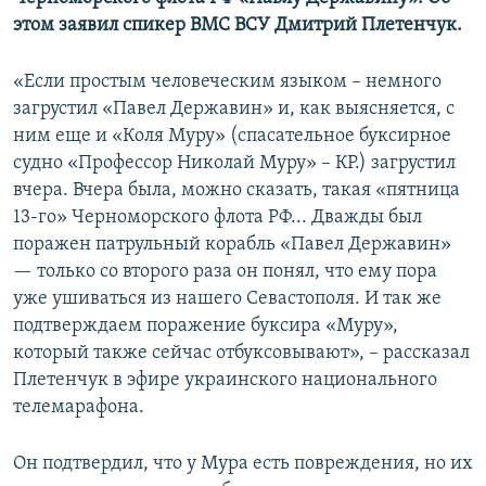
ПРИСОЕДИНЯЙТЕСЬ!
ПОБЕДИТЕЛЕЙ НЕ СУДЯТ?
этом заявил спикер ВМС ВСУ Дмитрий Плетенчук.
КРЫМ.НЕПОКОРЕННЫЙ
«Если простым человеческим языком – немного
ELIFBE
загрустил «Павел Державин» и, как выясняется, с
ним еще и «Коля Муру» (спасательное буксирное
УКРАИНСКАЯ ПРОБЛЕМА КРЫМА
судно «Профессор Николай Муру» – КР.) загрустил
Все сайты RFE/RL
вчера. Вчера была, можно сказать, такая «пятница
13-го» Черноморского флота РФ... Дважды был
поражен патрульный корабль «Павел Державин»
— только со второго раза он понял, что ему пора
уже ушиваться из нашего Севастополя. И так же
подтверждаем поражение буксира «Муру»,
который также сейчас отбуксовывают», – рассказал
Плетенчук в эфире украинского национального
телемарафона.
Он подтвердил, что у Мура есть повреждения, но их