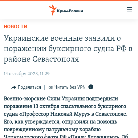
Доступность
ссылки
Вернуться
НОВОСТИ
к
НОВОСТИ
Украинские военные заявили о
основному
СПЕЦПРОЕКТЫ
содержанию
поражении буксирного судна РФ в
ВОДА
Вернутся
ГРУЗ 200
районе Севастополя
к
ИСТОРИЯ
КАРТА ВОЕННЫХ ОБЪЕКТОВ КРЫМА
главной
14 октября 2023, 11:29
ЕЩЕ
11 ЛЕТ ОККУПАЦИИ КРЫМА. 11 ИСТОРИЙ СОПРОТИВЛЕНИЯ
навигации
Вернутся
Поделиться
Читать без VPN
РАДІО СВОБОДА
ИНТЕРАКТИВ
к
Военно-морские Силы Украины подтвердили
КАК ОБОЙТИ БЛОКИРОВКУ
ИНФОГРАФИКА
поиску
поражение 13 октября спасательного буксирного
ТЕЛЕПРОЕКТ КРЫМ.РЕАЛИИ
судна «Профессор Николай Муру» в Севастополе.
Українською
Его, как утверждается, отправили на помощь
СОВЕТЫ ПРАВОЗАЩИТНИКОВ
Qırımtatar
поврежденному патрульному кораблю
ПРОПАВШИЕ БЕЗ ВЕСТИ
Черноморского флота РФ «Павлу Державину». Об