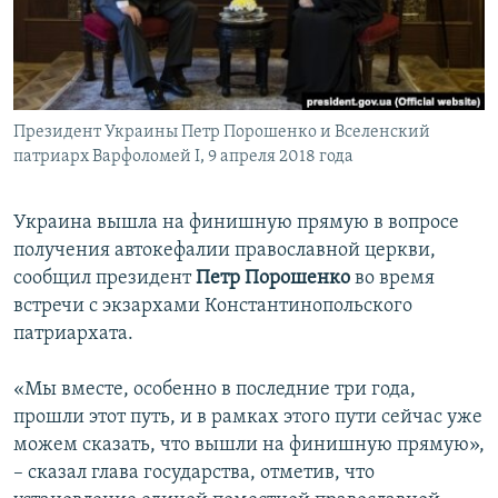
ПРИСОЕДИНЯЙТЕСЬ!
ПОБЕДИТЕЛЕЙ НЕ СУДЯТ?
КРЫМ.НЕПОКОРЕННЫЙ
ELIFBE
Президент Украины Петр Порошенко и Вселенский
УКРАИНСКАЯ ПРОБЛЕМА КРЫМА
патриарх Варфоломей I, 9 апреля 2018 года
Все сайты RFE/RL
Украина вышла на финишную прямую в вопросе
получения автокефалии православной церкви,
сообщил президент
Петр Порошенко
во время
встречи с экзархами Константинопольского
патриархата.
«Мы вместе, особенно в последние три года,
прошли этот путь, и в рамках этого пути сейчас уже
можем сказать, что вышли на финишную прямую»,
– сказал глава государства, отметив, что