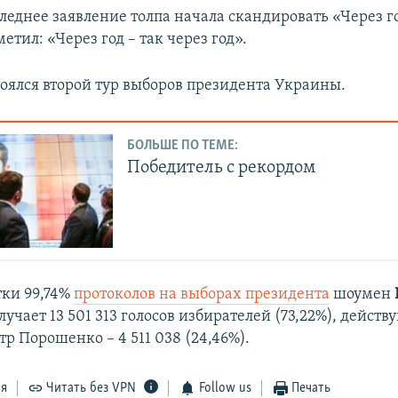
следнее заявление толпа начала скандировать «Через го
етил: «Через год – так через год».
тоялся второй тур выборов президента Украины.
БОЛЬШЕ ПО ТЕМЕ:
Победитель с рекордом
тки 99,74%
протоколов на выборах президента
шоумен
лучает 13 501 313 голосов избирателей (73,22%), дейст
тр Порошенко – 4 511 038 (24,46%).
ся
Читать без VPN
Follow us
Печать