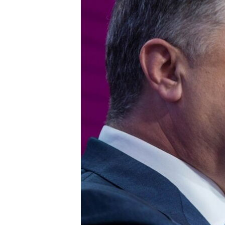
ПОБЕДИТЕЛЕЙ НЕ СУДЯТ?
КРЫМ.НЕПОКОРЕННЫЙ
ELIFBE
УКРАИНСКАЯ ПРОБЛЕМА КРЫМА