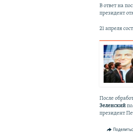
В ответ на по
президент отм
21 апреля сос
После обрабо
Зеленский
по
президент
Пе
Поделить