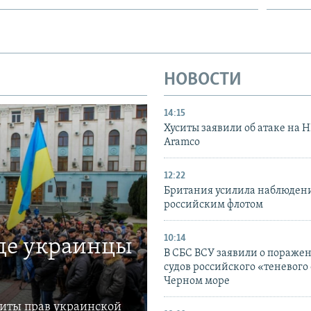
НОВОСТИ
14:15
Хуситы заявили об атаке на 
Aramco
12:22
Британия усилила наблюдени
российским флотом
10:14
где украинцы
В СБС ВСУ заявили о пораже
судов российского «теневого 
Черном море
щиты прав украинской