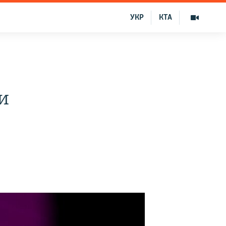
УКР
КТА
и
)