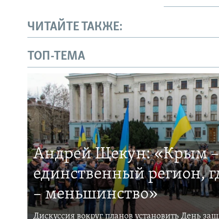
ЧИТАЙТЕ ТАКЖЕ:
ТОП-ТЕМА
Андрей Щекун: «Крым –
единственный регион, 
– меньшинство»
Дискуссия вокруг планов установить День за