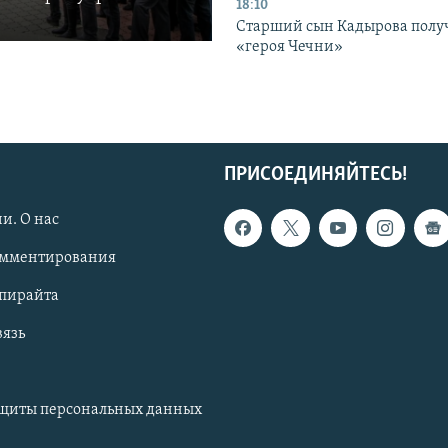
18:10
Старший сын Кадырова полу
«героя Чечни»
ПРИСОЕДИНЯЙТЕСЬ!
и. О нас
омментирования
опирайта
вязь
ащиты персональных данных