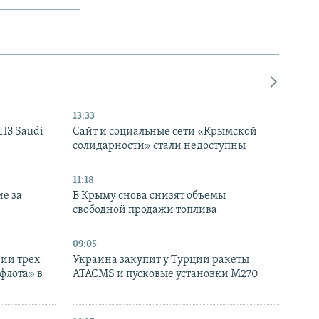
13:33
НПЗ Saudi
Сайт и социальные сети «Крымской
солидарности» стали недоступны
11:18
е за
В Крыму снова снизят объемы
свободной продажи топлива
09:05
нии трех
Украина закупит у Турции ракеты
флота» в
ATACMS и пусковые установки M270