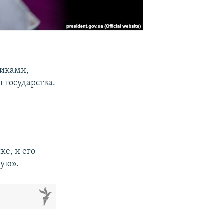
никами,
ы государства.
ке, и его
вую».
м