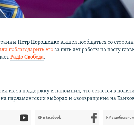
краины
Петр Порошенко
вышел пообщаться со сторон
ли поблагодарить его
за пять лет работы на посту глав
щает
Радіо Свобода
.
ил их за поддержку и напомнил, что остается в полити
а на парламентских выборах и «возвращение на Банко
КР в Facebook
КР в мобильно