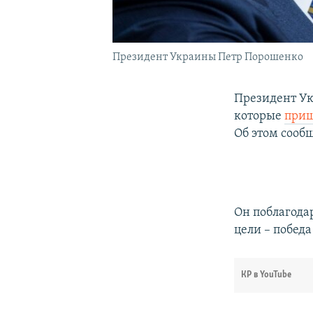
Президент Украины Петр Порошенко
Президент У
которые
приш
Об этом сооб
Он поблагодар
цели – побед
КР в YouTube