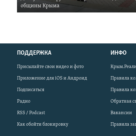
общины Крыма
ПОДДЕРЖКА
ИНФО
Українською
Присылайте свои видео и фото
Крым.Реали
Qırımtatar
Приложение для iOS и Андроид
Правила к
Подписаться
Правила к
ПРИСОЕДИНЯЙТЕСЬ!
Радио
Обратная с
RSS / Podcast
Вакансии
Как обойти блокировку
Правила з
Все сайты RFE/RL