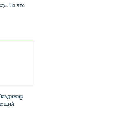
д». На что
Владимир
вующий