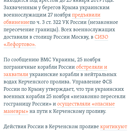
находится под арестом до 25 января 2019 года.
Захваченным у берегов Крыма украинским
военнослужащим 27 ноября
предъявили
обвинение
по ч. 3 ст. 322 УК России (незаконное
пересечение границы). Всех военнослужащих
доставили в столицу России Москву, в
СИЗО
«Лефортово».
По сообщению ВМС Украины, 25 ноября
пограничные корабли России
обстреляли и
захватили
украинские корабли в нейтральных
водах Керченского пролива. Управление ФСБ
России по Крыму утверждает, что три украинских
военных корабля 25 ноября «незаконно пересекли
госграницу России» и
осуществляли «опасные
маневры»
на пути к Керченскому проливу.
Действия России в Керченском проливе
критикуют