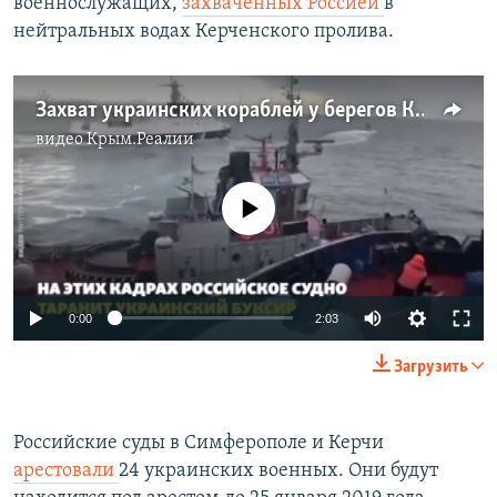
военнослужащих,
захваченных Россией
в
нейтральных водах Керченского пролива.
Захват украинских кораблей у берегов Крыма. Как это было (видео)
видео
Крым.Реалии
No media source currently available
0:00
2:03
Загрузить
​Российские суды в Симферополе и Керчи
арестовали
24 украинских военных. Они будут