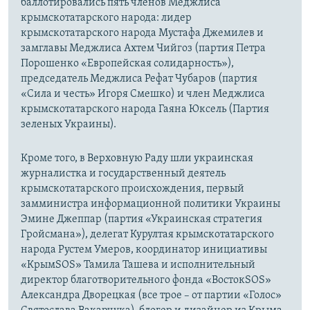
баллотировались пять членов Меджлиса
крымскотатарского народа: лидер
крымскотатарского народа Мустафа Джемилев и
замглавы Меджлиса Ахтем Чийгоз (партия Петра
Порошенко «Европейская солидарность»),
председатель Меджлиса Рефат Чубаров (партия
«Сила и честь» Игоря Смешко) и член Меджлиса
крымскотатарского народа Гаяна Юксель (Партия
зеленых Украины).
Кроме того, в Верховную Раду шли украинская
журналистка и государственный деятель
крымскотатарского происхождения, первый
замминистра информационной политики Украины
Эмине Джеппар (партия «Украинская стратегия
Гройсмана»), делегат Курултая крымскотатарского
народа Рустем Умеров, координатор инициативы
«КрымSOS» Тамила Ташева и исполнительный
директор благотворительного фонда «ВостокSOS»
Александра Дворецкая (все трое – от партии «Голос»