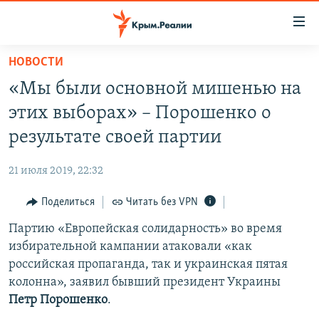
Доступность
ссылки
Вернуться
НОВОСТИ
к
НОВОСТИ
«Мы были основной мишенью на
основному
СПЕЦПРОЕКТЫ
содержанию
этих выборах» – Порошенко о
ВОДА
Вернутся
ГРУЗ 200
результате своей партии
к
ИСТОРИЯ
КАРТА ВОЕННЫХ ОБЪЕКТОВ КРЫМА
главной
21 июля 2019, 22:32
ЕЩЕ
11 ЛЕТ ОККУПАЦИИ КРЫМА. 11 ИСТОРИЙ СОПРОТИВЛЕНИЯ
навигации
Вернутся
Поделиться
Читать без VPN
РАДІО СВОБОДА
ИНТЕРАКТИВ
к
Партию «Европейская солидарность» во время
КАК ОБОЙТИ БЛОКИРОВКУ
ИНФОГРАФИКА
поиску
избирательной кампании атаковали «как
ТЕЛЕПРОЕКТ КРЫМ.РЕАЛИИ
российская пропаганда, так и украинская пятая
Українською
колонна», заявил бывший президент Украины
СОВЕТЫ ПРАВОЗАЩИТНИКОВ
Qırımtatar
Петр Порошенко
.
ПРОПАВШИЕ БЕЗ ВЕСТИ