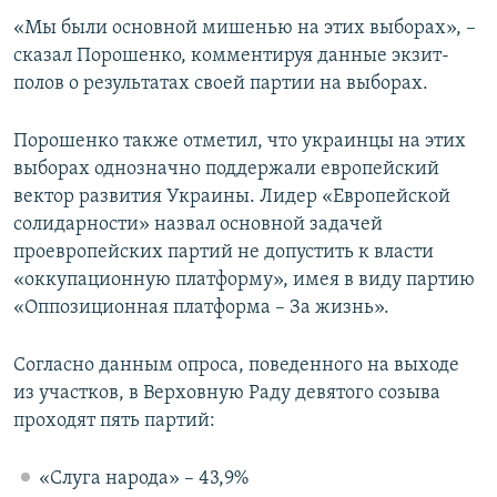
ПРИСОЕДИНЯЙТЕСЬ!
ПОБЕДИТЕЛЕЙ НЕ СУДЯТ?
«Мы были основной мишенью на этих выборах», –
сказал Порошенко, комментируя данные экзит-
КРЫМ.НЕПОКОРЕННЫЙ
полов о результатах своей партии на выборах.
ELIFBE
Порошенко также отметил, что украинцы на этих
УКРАИНСКАЯ ПРОБЛЕМА КРЫМА
выборах однозначно поддержали европейский
Все сайты RFE/RL
вектор развития Украины. Лидер «Европейской
солидарности» назвал основной задачей
проевропейских партий не допустить к власти
«оккупационную платформу», имея в виду партию
«Оппозиционная платформа – За жизнь».
Согласно данным опроса, поведенного на выходе
из участков, в Верховную Раду девятого созыва
проходят пять партий:
«Слуга народа» – 43,9%