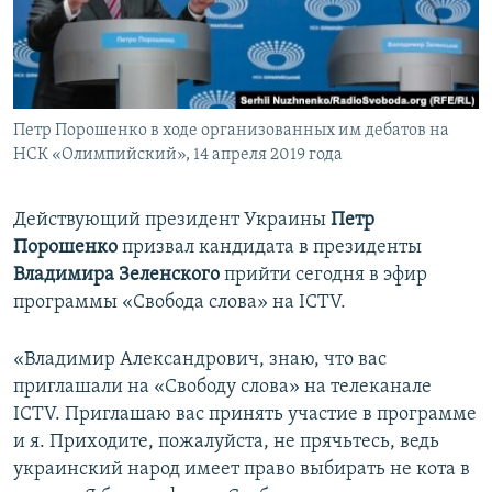
ПРИСОЕДИНЯЙТЕСЬ!
ПОБЕДИТЕЛЕЙ НЕ СУДЯТ?
КРЫМ.НЕПОКОРЕННЫЙ
ELIFBE
Петр Порошенко в ходе организованных им дебатов на
УКРАИНСКАЯ ПРОБЛЕМА КРЫМА
НСК «Олимпийский», 14 апреля 2019 года
Все сайты RFE/RL
Действующий президент Украины
Петр
Порошенко
призвал кандидата в президенты
Владимира Зеленского
прийти сегодня в эфир
программы «Свобода слова» на ICTV.
«Владимир Александрович, знаю, что вас
приглашали на «Свободу слова» на телеканале
ICTV. Приглашаю вас принять участие в программе
и я. Приходите, пожалуйста, не прячьтесь, ведь
украинский народ имеет право выбирать не кота в