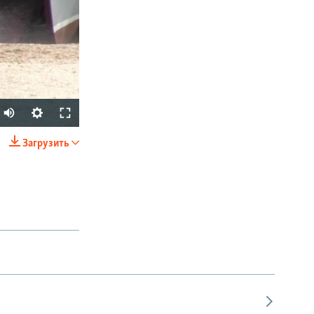
Загрузить
SHARE
px
width