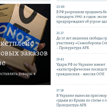
23:00
В РФ разрешили продавать б
стандарта 1990-х годов: эксп
предупреждают об угрозе зд
21:27
До 10 лет лишения свободы г
ркетплейс
участнику «Самообороны Се
– Прокуратура АРК
овых заказов
19:42
ве
Удары РФ по Украине имеют
«катастрофические последст
ставлять товары в
гражданских – миссия ООН
17:18
В Украине вынесли приговор
судьям из Крыма по статье о 
Прокуратура АРК