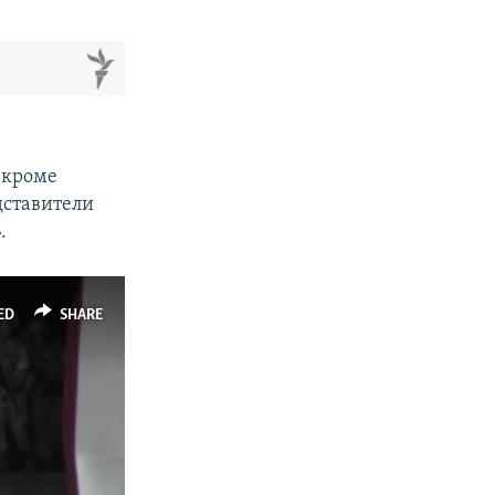
м
, кроме
дставители
.
ED
SHARE