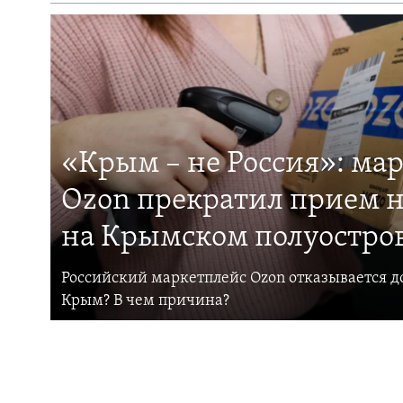
«Крым – не Россия»: ма
Ozon прекратил прием н
на Крымском полуостро
Российский маркетплейс Ozon отказывается до
Крым? В чем причина?