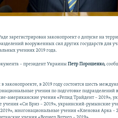
Раде зарегистрирован законопроект о допуске на терр
азделений вооруженных сил других государств для уч
льных учениях 2019 года.
окумента – президент Украины
Петр Порошенко,
сооб
я в законопроекте, в 2019 году состоится шесть между
онациональные учения по подготовке подразделений
кие-американские учения «Репид Трайдент – 2019», у
 учения «Си Бриз – 2019», украинский-румынские уч
 2019», многонациональные учения «Кленовая Арка – 
итанские учения «Вориер Вотчер – 2019».