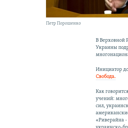
Петр Порошенко
В Верховной 
Украины подр
многонациона
Инициатор д
Свобода.
Как говоритс
учений: мног
сил, украинс
американские
«Риверайна -
украинско-бр