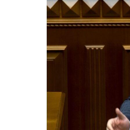
ПОБЕДИТЕЛЕЙ НЕ СУДЯТ?
КРЫМ.НЕПОКОРЕННЫЙ
ELIFBE
УКРАИНСКАЯ ПРОБЛЕМА КРЫМА