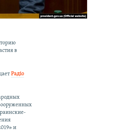
иторию
астия в
щает
Радіо
народных
 вооруженных
краинские-
ения
2019» и