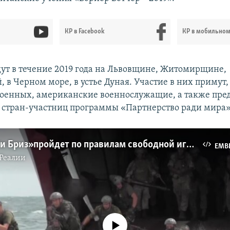
КР в Facebook
КР в мобильно
ут в течение 2019 года на Львовщине, Житомирщине,
 в Черном море, в устье Дуная. Участие в них примут
оенных, американские военнослужащие, а также пре
 стран-участниц программы «Партнерство ради мира»
Впервые «Си Бриз» пройдет по правилам свободной игры – руководитель военных учений (видео)
EMB
Реалии
No media source currently available