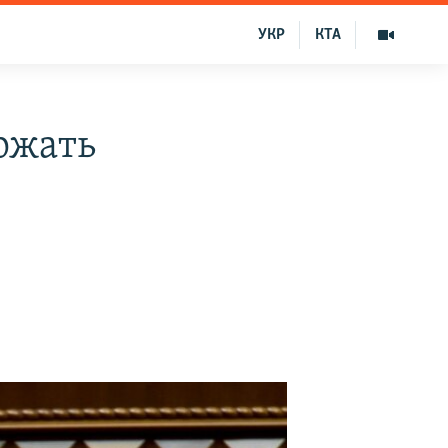
УКР
КТА
ржать