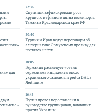
22:36
ензин
Спутники зафиксировали рост
ерты
крупного нефтяного пятна возле порта
оровью
Тамань в Краснодарском крае РФ
20:40
розит
Турция и Ирак ведут переговоры об
вастополя»
альтернативе Ормузскому проливу для
поставок нефти
18:05
Германия расследует «очень
вия» для
серьезные» инциденты около
украинского самолета и рейса DHL в
Лейпциге
16:45
 двум
Путин провел перестановки в
госизмене –
руководстве группировок, воюющих
против Украины