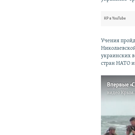
КР в YouTube
Учения пройд
Николаевской,
украинских в
стран НАТО и
видео
Крым.