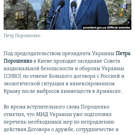
ПРИСОЕДИНЯЙТЕСЬ!
ПОБЕДИТЕЛЕЙ НЕ СУДЯТ?
КРЫМ.НЕПОКОРЕННЫЙ
ELIFBE
Петр Порошенко
УКРАИНСКАЯ ПРОБЛЕМА КРЫМА
Все сайты RFE/RL
Под председательством президента Украины
Петра
Порошенко
в Киеве проходит заседание Совета
национальной безопасности и обороны Украины
(СНБО) по отмене Большого договора с Россией и
экологической ситуации в аннексированном
Крыму после выбросов химвеществ в Армянске.
Во время вступительного слова Порошенко
отметил, что МИД Украины уже подготовил
перечень необходимых мер по непродлению
действия Договора о дружбе, сотрудничестве и