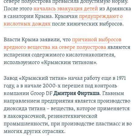
севере полуострова превысила допустимую норму.
После этого
началась эвакуация детей
из Армянска
в санатории Крыма. Крымчан
предупреждают о
кислотных дождях
после химических выбросов.
Власти Крыма заявили, что
причиной выбросов
вредного вещества на севере полуострова
являются
испарения содержимого кислотонакопителя,
используемого «Крымским титаном».
Завод «Крымский титан» начал работу еще в 1971
году, а в начале 2000-х перешел под контроль
компании Groop DF
Дмитрия Фирташа
. Главным
направлением предприятия является производство
диоксида титана – вещества, которое применяется
в лакокрасочной, резинотехнической
промышленности, при производстве пластмасс и во
многих других отраслях.