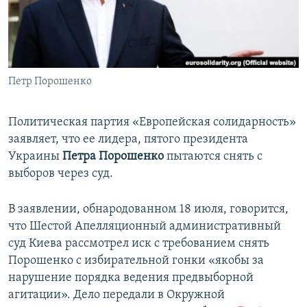
ПРИСОЕДИНЯЙТЕСЬ!
ПОБЕДИТЕЛЕЙ НЕ СУДЯТ?
КРЫМ.НЕПОКОРЕННЫЙ
ELIFBE
Петр Порошенко
УКРАИНСКАЯ ПРОБЛЕМА КРЫМА
Все сайты RFE/RL
Политическая партия «Европейская солидарность»
заявляет, что ее лидера, пятого президента
Украины
Петра Порошенко
пытаются снять с
выборов через суд.
В заявлении, обнародованном 18 июля, говорится,
что Шестой Апелляционный административный
суд Киева рассмотрел иск с требованием снять
Порошенко с избирательной гонки «якобы за
нарушение порядка ведения предвыборной
агитации». Дело передали в Окружной