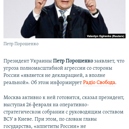
ПРИСОЕДИНЯЙТЕСЬ!
ПОБЕДИТЕЛЕЙ НЕ СУДЯТ?
КРЫМ.НЕПОКОРЕННЫЙ
ELIFBE
УКРАИНСКАЯ ПРОБЛЕМА КРЫМА
Все сайты RFE/RL
Петр Порошенко
Президент Украины
Петр Порошенко
заявляет, что
угроза полномасштабной агрессии со стороны
России «является не декларацией, а вполне
реальной». Об этом информирует
Радiо Свобода
.
Москва активно к ней готовится, сказал президент,
выступая 26 февраля на оперативно-
стратегическом собрании с руководящим составом
ВСУ в Киеве. При этом, по словам главы
государства, «аппетиты России» не