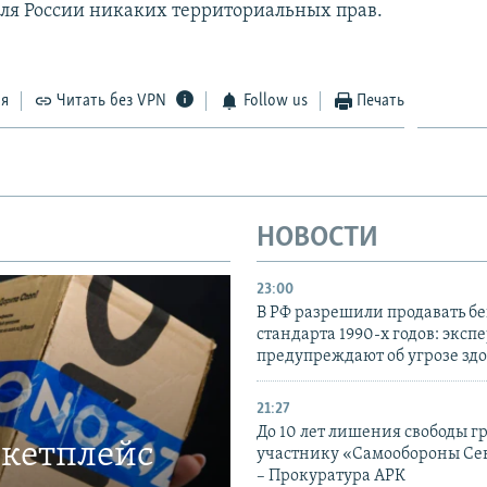
 для России никаких территориальных прав.
ся
Читать без VPN
Follow us
Печать
НОВОСТИ
23:00
В РФ разрешили продавать б
стандарта 1990-х годов: эксп
предупреждают об угрозе зд
21:27
До 10 лет лишения свободы г
ркетплейс
участнику «Самообороны Се
– Прокуратура АРК