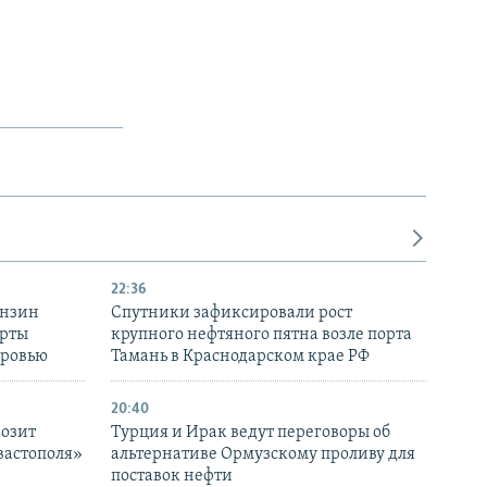
22:36
ензин
Спутники зафиксировали рост
ерты
крупного нефтяного пятна возле порта
оровью
Тамань в Краснодарском крае РФ
20:40
розит
Турция и Ирак ведут переговоры об
вастополя»
альтернативе Ормузскому проливу для
поставок нефти