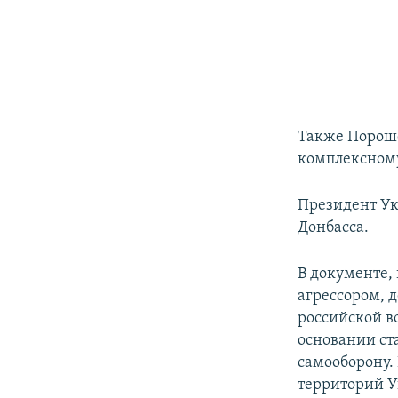
Также Пороше
комплексном
Президент У
Донбасса.
В документе, 
агрессором, 
российской в
основании ста
самооборону.
территорий У