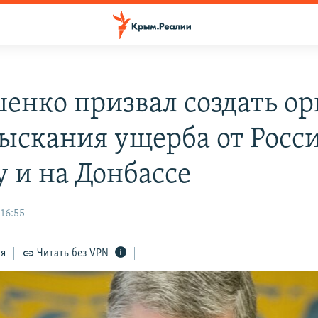
енко призвал создать ор
зыскания ущерба от Росс
 и на Донбассе
 16:55
ся
Читать без VPN