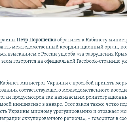
краины
Петр Порошенко
обратился к Кабинету минис
оздать межведомственный координационный орган, к
ься взысканием с России ущерба «за разрушения Кры
б этом говорится на официальной Facebook-странице у
 Кабинет министров Украины с просьбой принять меры
оздания соответствующего межведомственного коорд
 орган предусмотрен так называемым реинтеграционн
моей инициативе в январе. Этот закон также четко п
сть Украины мирному урегулированию и отражает м
еграции оккупированного региона», – говорится в со