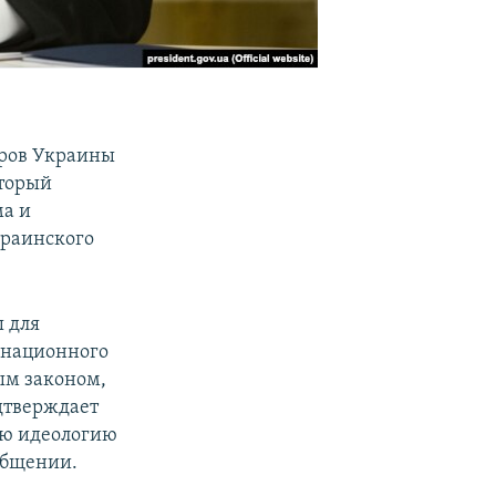
тров Украины
оторый
ма и
краинского
 для
инационного
ым законом,
одтверждает
ою идеологию
общении.