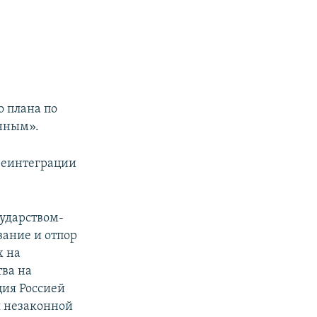
о плана по
нным».
реинтеграции
сударством-
вание и отпор
х на
тва на
ция Россией
я незаконной