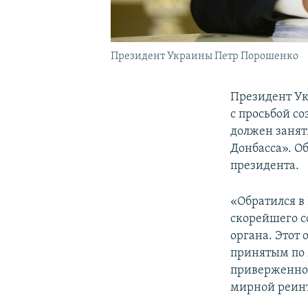
Президент Украины Петр Порошенко
Президент У
с просьбой с
должен занят
Донбасса». О
президента.
«Обратился в
скорейшего с
органа. Этот
принятым по 
приверженно
мирной реинт