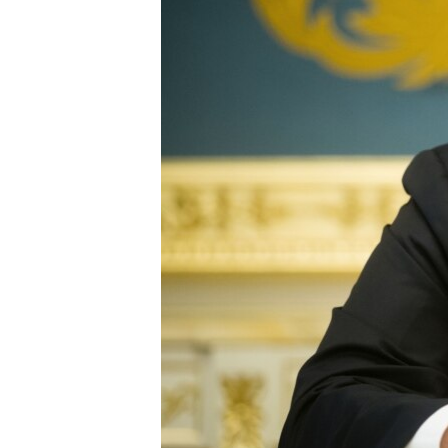
ПОБЕДИТЕЛЕЙ НЕ СУДЯТ?
КРЫМ.НЕПОКОРЕННЫЙ
ELIFBE
УКРАИНСКАЯ ПРОБЛЕМА КРЫМА