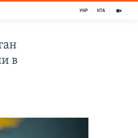
УКР
КТА
ган
ии в