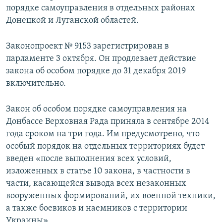
порядке самоуправления в отдельных районах
ПРИСОЕДИНЯЙТЕСЬ!
ПОБЕДИТЕЛЕЙ НЕ СУДЯТ?
Донецкой и Луганской областей.
КРЫМ.НЕПОКОРЕННЫЙ
ELIFBE
Законопроект № 9153 зарегистрирован в
парламенте 3 октября. Он продлевает действие
УКРАИНСКАЯ ПРОБЛЕМА КРЫМА
закона об особом порядке до 31 декабря 2019
Все сайты RFE/RL
включительно.
Закон об особом порядке самоуправления на
Донбассе Верховная Рада приняла в сентябре 2014
года сроком на три года. Им предусмотрено, что
особый порядок на отдельных территориях будет
введен «после выполнения всех условий,
изложенных в статье 10 закона, в частности в
части, касающейся вывода всех незаконных
вооруженных формирований, их военной техники,
а также боевиков и наемников с территории
Украины».