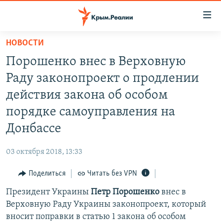
Доступность
ссылки
Вернуться
НОВОСТИ
к
НОВОСТИ
Порошенко внес в Верховную
основному
СПЕЦПРОЕКТЫ
содержанию
Раду законопроект о продлении
ВОДА
Вернутся
ГРУЗ 200
действия закона об особом
к
ИСТОРИЯ
КАРТА ВОЕННЫХ ОБЪЕКТОВ КРЫМА
порядке самоуправления на
главной
ЕЩЕ
11 ЛЕТ ОККУПАЦИИ КРЫМА. 11 ИСТОРИЙ СОПРОТИВЛЕНИЯ
навигации
Донбассе
Вернутся
РАДІО СВОБОДА
ИНТЕРАКТИВ
к
03 октября 2018, 13:33
КАК ОБОЙТИ БЛОКИРОВКУ
ИНФОГРАФИКА
поиску
Поделиться
Читать без VPN
ТЕЛЕПРОЕКТ КРЫМ.РЕАЛИИ
Українською
Президент Украины
Петр Порошенко
внес в
СОВЕТЫ ПРАВОЗАЩИТНИКОВ
Qırımtatar
Верховную Раду Украины законопроект, который
ПРОПАВШИЕ БЕЗ ВЕСТИ
вносит поправки в статью 1 закона об особом