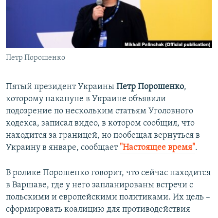
ПРИСОЕДИНЯЙТЕСЬ!
ПОБЕДИТЕЛЕЙ НЕ СУДЯТ?
КРЫМ.НЕПОКОРЕННЫЙ
ELIFBE
Петр Порошенко
УКРАИНСКАЯ ПРОБЛЕМА КРЫМА
Все сайты RFE/RL
Пятый президент Украины
Петр Порошенко
,
которому накануне в Украине объявили
подозрение по нескольким статьям Уголовного
кодекса, записал видео, в котором сообщил, что
находится за границей, но пообещал вернуться в
Украину в январе, сообщает
"Настоящее время"
.
В ролике Порошенко говорит, что сейчас находится
в Варшаве, где у него запланированы встречи с
польскими и европейскими политиками. Их цель –
сформировать коалицию для противодействия