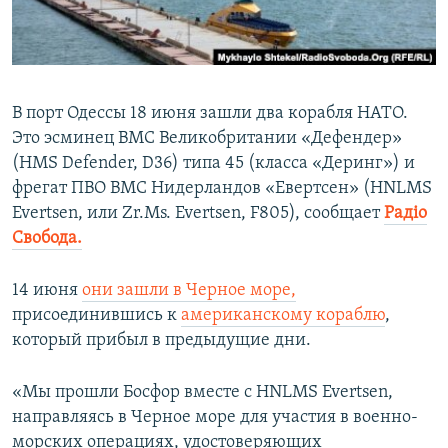
ПРИСОЕДИНЯЙТЕСЬ!
ПОБЕДИТЕЛЕЙ НЕ СУДЯТ?
КРЫМ.НЕПОКОРЕННЫЙ
ELIFBE
В порт Одессы 18 июня зашли два корабля НАТО.
УКРАИНСКАЯ ПРОБЛЕМА КРЫМА
Это эсминец ВМС Великобритании «Дефендер»
Все сайты RFE/RL
(HMS Defender, D36) типа 45 (класса «Деринг») и
фрегат ПВО ВМС Нидерландов «Евертсен» (HNLMS
Evertsen, или Zr.Ms. Evertsen, F805), сообщает
Радiо
Свобода.
14 июня
они зашли в Черное море,
присоединившись к
американскому кораблю
,
который прибыл в предыдущие дни.
«Мы прошли Босфор вместе с HNLMS Evertsen,
направляясь в Черное море для участия в военно-
морских операциях, удостоверяющих