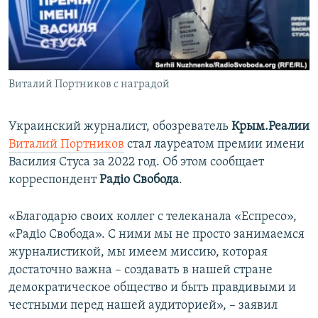
ПРИСОЕДИНЯЙТЕСЬ!
ПОБЕДИТЕЛЕЙ НЕ СУДЯТ?
КРЫМ.НЕПОКОРЕННЫЙ
ELIFBE
Виталий Портников с наградой
УКРАИНСКАЯ ПРОБЛЕМА КРЫМА
Все сайты RFE/RL
Украинский журналист, обозреватель
Крым.Реалии
Виталий Портников
стал лауреатом премии имени
Василия Стуса за 2022 год. Об этом сообщает
корреспондент
Радіо Свобода
.
«Благодарю своих коллег с телеканала «Еспресo»,
«Радіо Свобода». С ними мы не просто занимаемся
журналистикой, мы имеем миссию, которая
достаточно важна – создавать в нашей стране
демократическое общество и быть правдивыми и
честными перед нашей аудиторией», – заявил