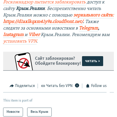
Роскомнадзор пытается заблокировать
доступ к
сайту
Крым.Реалии
.
Беспрепятственно читать
Крым.Реалии мож
но с помощью
зеркального сайта:
https://d1axlkqxm41y9z.cloudfront.net/
. ​
Также
следите за основными новостями в
Telegram
,
Instagram
и
Viber
Крым.Реалии. Рекомендуем вам
установить
VPN
.
Сайт заблокирован?
читать >
Обойдите блокировку!
Поделиться
Читать без VPN
Follow us
This item is part of
Новости
Весь Крым