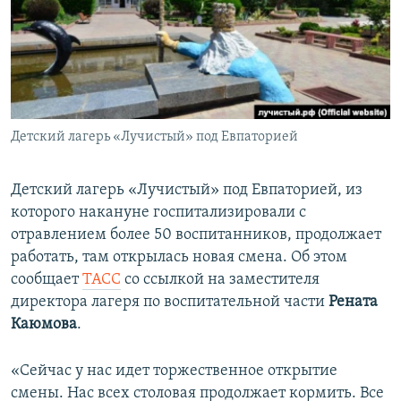
ПРИСОЕДИНЯЙТЕСЬ!
ПОБЕДИТЕЛЕЙ НЕ СУДЯТ?
КРЫМ.НЕПОКОРЕННЫЙ
ELIFBE
УКРАИНСКАЯ ПРОБЛЕМА КРЫМА
Все сайты RFE/RL
Детский лагерь «Лучистый» под Евпаторией
Детский лагерь «Лучистый» под Евпаторией, из
которого накануне госпитализировали с
отравлением более 50 воспитанников, продолжает
работать, там открылась новая смена. Об этом
сообщает
ТАСС
со ссылкой на заместителя
директора лагеря по воспитательной части
Рената
Каюмова
.
«Сейчас у нас идет торжественное открытие
смены. Нас всех столовая продолжает кормить. Все