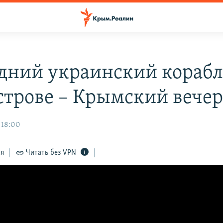
дний украинский корабл
строве – Крымский вече
 18:00
ся
Читать без VPN