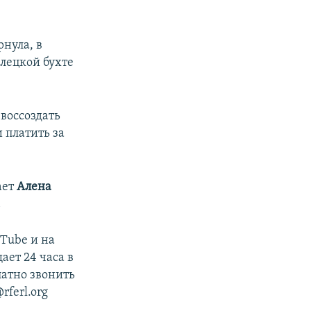
нула, в
лецкой бухте
воссоздать
 платить за
ает
Алена
.
Tube и на
ет 24 часа в
латно звонить
rferl.org