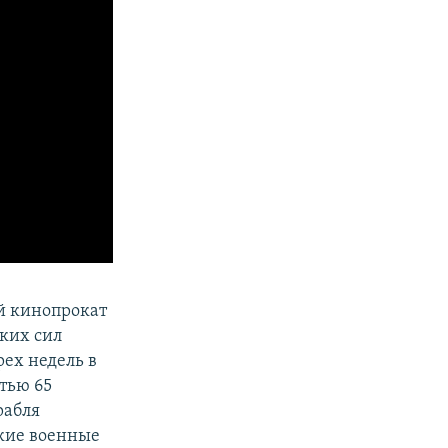
й кинопрокат
ких сил
ех недель в
тью 65
рабля
ские военные