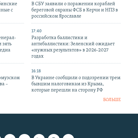
бинские
В СБУ заявили о поражении кораблей
нные с
береговой охраны ФСБ в Керчи и НПЗ в
российском Ярославле
17:40
енерал-
Разработка баллистики и
 зять
антибаллистики: Зеленский ожидает
медиа
«нужных результатов» в 2026-2027
годах
16:18
Ормузском
В Украине сообщили о подозрении трем
ва –
бывшим налоговикам из Крыма,
которые перешли на сторону РФ
БОЛЬШЕ