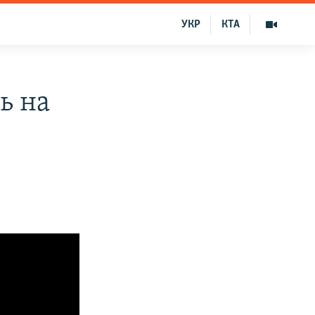
УКР
КТА
ь на
р