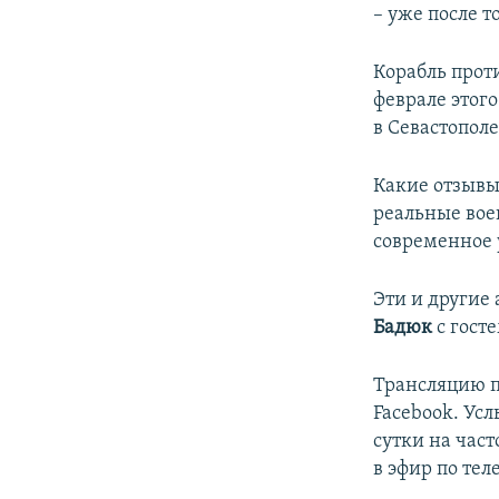
– уже после т
Корабль прот
феврале этог
в Севастополе
Какие отзывы
реальные вое
современное 
Эти и другие
Бадюк
с гост
Трансляцию п
Facebook. Ус
сутки на част
в эфир по тел