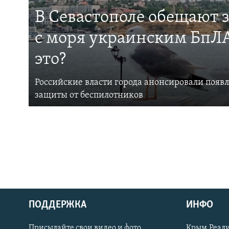
В Севастополе обещают 
с моря украинским БпЛА
это?
Российские власти города анонсировали появ
защиты от беспилотников
ПОДДЕРЖКА
ИНФО
Українською
Присылайте свои видео и фото
Крым.Реали