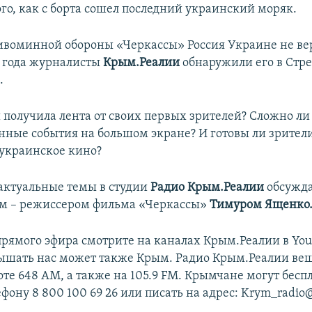
ого, как с борта сошел последний украинский моряк.
ивоминной обороны «Черкассы» Россия Украине не вер
о года журналисты
Крым.Реалии
обнаружили его в Стре
.
 получила лента от своих первых зрителей? Сложно ли 
нные события на большом экране? И готовы ли зрители
украинское кино?
 актуальные темы в студии
Радио Крым.Реалии
обсужд
ем – режиссером фильма «Черкассы»
Тимуром Ященко
рямого эфира смотрите на каналах Крым.Реалии в You
лышать нас может также Крым. Радио Крым.Реалии веща
оте 648 АМ, а также на 105.9 FM. Крымчане могут бесп
ефону 8 800 100 69 26 или писать на адрес: Krym_radio@