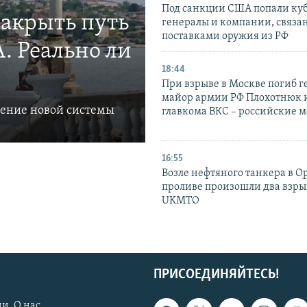
Под санкции США попали ку
закрыть путь
генералы и компании, связа
поставками оружия из РФ
. Реально ли
18:44
При взрыве в Москве погиб г
майор армии РФ Плохотнюк и
ление новой системы
главкома ВКС – российские 
16:55
Возле нефтяного танкера в 
проливе произошли два взры
UKMTO
ПРИСОЕДИНЯЙТЕСЬ!
и. О нас