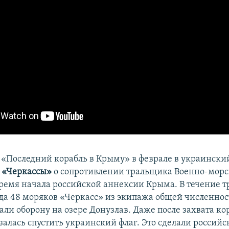
 «Последний корабль в Крыму» в феврале в украински
м
«Черкассы»
о сопротивлении тральщика Военно-морс
ремя начала российской аннексии Крыма. В течение тр
ода 48 моряков «Черкасс» из экипажа общей численнос
али оборону на озере Донузлав. Даже после захвата ко
залась спустить украинский флаг. Это сделали россий