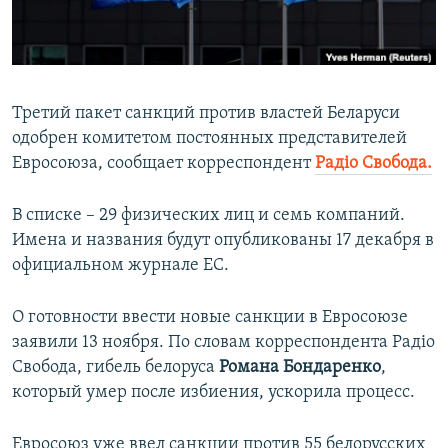
ПРИСОЕДИНЯЙТЕСЬ!
ПОБЕДИТЕЛЕЙ НЕ СУДЯТ?
КРЫМ.НЕПОКОРЕННЫЙ
ELIFBE
Третий пакет санкций против властей Беларуси
УКРАИНСКАЯ ПРОБЛЕМА КРЫМА
одобрен комитетом постоянных представителей
Все сайты RFE/RL
Евросоюза, сообщает корреспондент
Радіо Свобода.
В списке – 29 физических лиц и семь компаний.
Имена и названия будут опубликованы 17 декабря в
официальном журнале ЕС.
О готовности ввести новые санкции в Евросоюзе
заявили 13 ноября. По словам корреспондента Радіо
Свобода, гибель белоруса
Романа Бондаренко
,
который умер после избиения, ускорила процесс.
Евросоюз уже ввел санкции против 55 белорусских