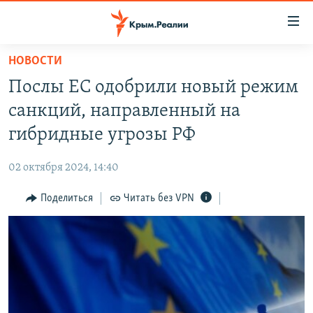
Доступность
ссылки
Вернуться
НОВОСТИ
к
НОВОСТИ
Послы ЕС одобрили новый режим
основному
СПЕЦПРОЕКТЫ
содержанию
санкций, направленный на
ВОДА
Вернутся
ГРУЗ 200
гибридные угрозы РФ
к
ИСТОРИЯ
КАРТА ВОЕННЫХ ОБЪЕКТОВ КРЫМА
главной
02 октября 2024, 14:40
ЕЩЕ
11 ЛЕТ ОККУПАЦИИ КРЫМА. 11 ИСТОРИЙ СОПРОТИВЛЕНИЯ
навигации
Вернутся
Поделиться
Читать без VPN
РАДІО СВОБОДА
ИНТЕРАКТИВ
к
КАК ОБОЙТИ БЛОКИРОВКУ
ИНФОГРАФИКА
поиску
ТЕЛЕПРОЕКТ КРЫМ.РЕАЛИИ
Українською
СОВЕТЫ ПРАВОЗАЩИТНИКОВ
Qırımtatar
ПРОПАВШИЕ БЕЗ ВЕСТИ