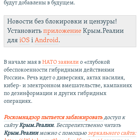
будут добавлены в будущем.
Новости без блокировки и цензуры!
Установить
приложение
Крым.Реалии
для
iOS
і
Android
.
В начале мая в
НАТО заявили
о «глубокой
обеспокоенности гибридными действиями
России». Речь идет о диверсиях, актах насилия,
кибер- и электронном вмешательстве, кампаниях
по дезинформации и других гибридных
операциях.
Роскомнадзор пытается заблокировать
доступ к
сайту
Крым.Реалии
. Беспрепятственно читать
Крым.Реалии
можно с помощью
зеркального сайта: