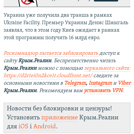
Украина уже получила два транша в рамках
Ukraine Facility. Премьер Украины Денис Шмыгаль
заявлял, что в этом году Киев ожидает в рамках
этой программы получить 16 млрд евро.
Роскомнадзор пытается заблокировать
доступ к
сайту
Крым.Реалии
. Беспрепятственно читать
Крым.Реалии
можно с помощью
зеркального сайта:
https://d2r1ei0n2kce1t.cloudfront.net/
следите за
основными новостями в
Telegram
,
Instagram
и
Viber
Крым.Реалии
. Рекомендуем вам
установить VPN
.
Новости без блокировки и цензуры!
Установить
приложение
Крым.Реалии
для
iOS
і
Android
.