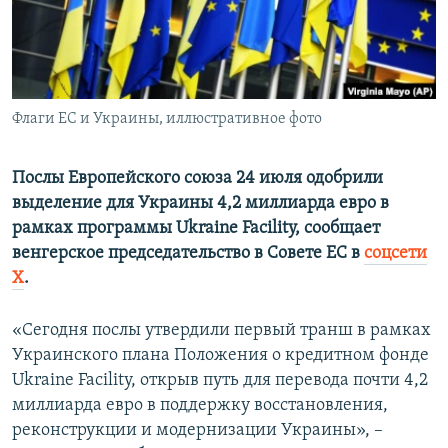
ПРИСОЕДИНЯЙТЕСЬ!
ПОБЕДИТЕЛЕЙ НЕ СУДЯТ?
КРЫМ.НЕПОКОРЕННЫЙ
ELIFBE
Флаги ЕС и Украины, иллюстративное фото
УКРАИНСКАЯ ПРОБЛЕМА КРЫМА
Все сайты RFE/RL
Послы Европейского союза 24 июля одобрили
выделение для Украины 4,2 миллиарда евро в
рамках программы Ukraine Facility, сообщает
венгерское председательство в Совете ЕС в
соцсети
Х
.
«Сегодня послы утвердили первый транш в рамках
Украинского плана Положения о кредитном фонде
Ukraine Facility, открыв путь для перевода почти 4,2
миллиарда евро в поддержку восстановления,
реконструкции и модернизации Украины», –