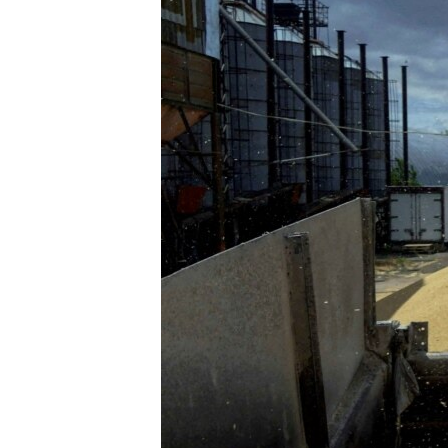
ПОБЕДИТЕЛЕЙ НЕ СУДЯТ?
КРЫМ.НЕПОКОРЕННЫЙ
ELIFBE
УКРАИНСКАЯ ПРОБЛЕМА КРЫМА