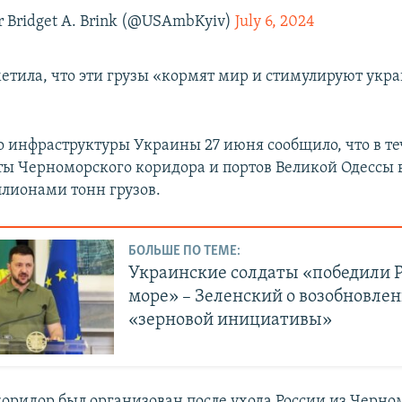
 Bridget A. Brink (@USAmbKyiv)
July 6, 2024
етила, что эти грузы «кормят мир и стимулируют укр
 инфраструктуры Украины 27 июня сообщило, что в те
ты Черноморского коридора и портов Великой Одессы 
ллионами тонн грузов.
БОЛЬШЕ ПО ТЕМЕ:
Украинские солдаты «победили 
море» – Зеленский о возобновле
«зерновой инициативы»
оридор был организован после ухода России из Черно