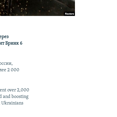
ерез
ит Бринк 6
оссии,
лее 2 000
.
sent over 2,000
ld and boosting
t Ukrainians