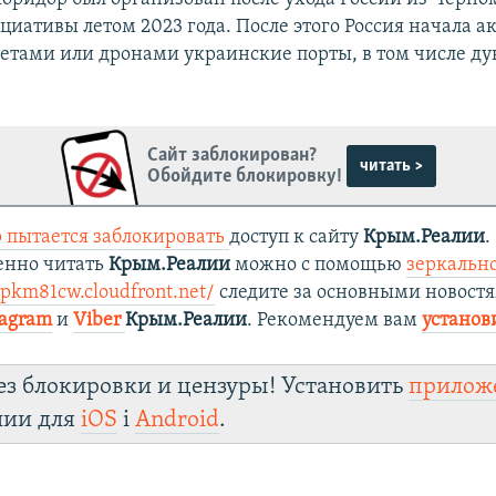
циативы летом 2023 года. После этого Россия начала а
кетами или дронами украинские порты, в том числе д
Сайт заблокирован?
читать >
Обойдите блокировку!
 пытается заблокировать
доступ к сайту
Крым.Реалии
.
енно читать
Крым.Реалии
можно с помощью
зеркально
ypkm81cw.cloudfront.net/
следите за основными новостя
tagram
и
Viber
Крым.Реалии
. Рекомендуем вам
установ
ез блокировки и цензуры! Установить
прилож
лии для
iOS
і
Android
.