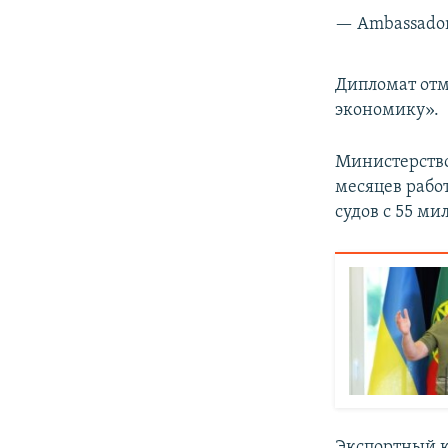
— Ambassador
Дипломат отм
экономику».
Министерство
месяцев рабо
судов с 55 ми
Экспортный к