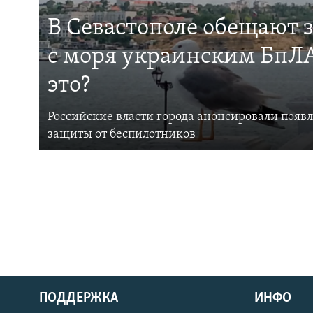
В Севастополе обещают 
с моря украинским БпЛА
это?
Российские власти города анонсировали появ
защиты от беспилотников
ПОДДЕРЖКА
ИНФО