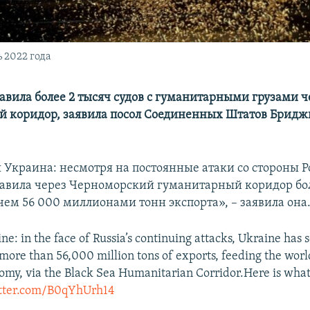
 2022 года
авила более 2 тысяч судов с гуманитарными грузами ч
 коридор, заявила посол Соединенных Штатов Бридж
 Украина: несмотря на постоянные атаки со стороны Р
авила через Черноморский гуманитарный коридор бо
 чем 56 000 миллионами тонн экспорта», – заявила она
e: in the face of Russia’s continuing attacks, Ukraine has 
 more than 56,000 million tons of exports, feeding the wor
omy, via the Black Sea Humanitarian Corridor.Here is wha
itter.com/B0qYhUrh14