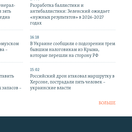
енерал-
Разработка баллистики и
 зять
антибаллистики: Зеленский ожидает
медиа
«нужных результатов» в 2026-2027
годах
16:18
Ормузском
В Украине сообщили о подозрении трем
ва –
бывшим налоговикам из Крыма,
которые перешли на сторону РФ
15:02
тавить
Российский дрон атаковал маршрутку в
Херсоне, пострадали пять человек –
 запасов –
украинские власти
БОЛЬШЕ