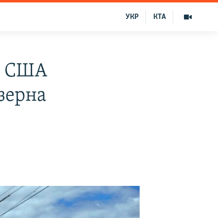
УКР
КТА
л США
 зерна