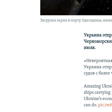
Загрузка зерна в порту Одесщины, июнь
Украина отпр
Черноморский
июля.
«Невероятная
Украина отпр
судов с более
Amazing Ukrain
ships carrying
Ukraine’s econ
can do.
pic.tw