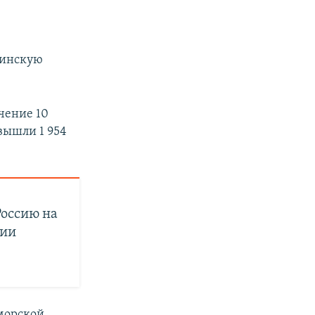
аинскую
чение 10
вышли 1 954
Россию на
нии
морской