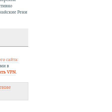
ктивно
унайские Рени
го сайта:
ми в
ить VPN
.
ение