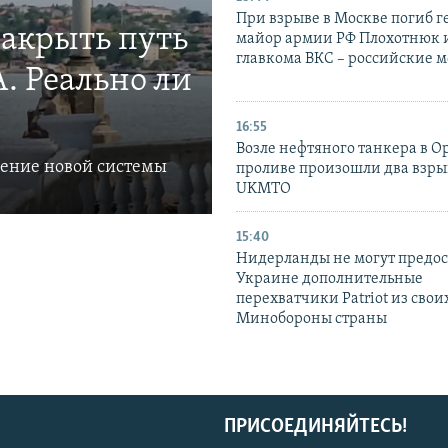
При взрыве в Москве погиб г
закрыть путь
майор армии РФ Плохотнюк и
главкома ВКС – российские 
. Реально ли
16:55
Возле нефтяного танкера в 
ление новой системы
проливе произошли два взры
UKMTO
15:40
Нидерланды не могут предос
Украине дополнительные
перехватчики Patriot из своих
Минобороны страны
ПРИСОЕДИНЯЙТЕСЬ!