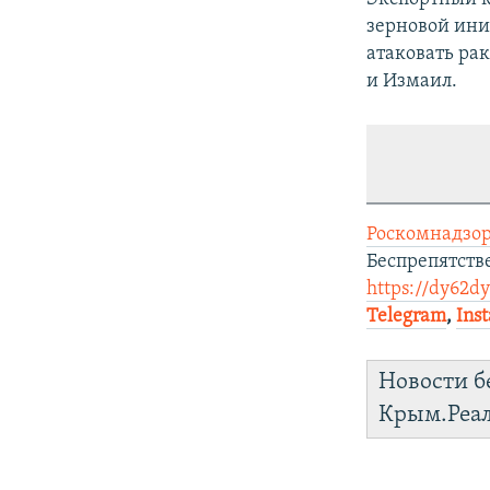
зерновой ини
атаковать ра
и Измаил.
Роскомнадзор
Беспрепятств
https://dy62d
Telegram
,
Ins
Новости б
Крым.Реа